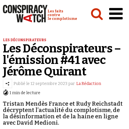
Cookies management panel
Conspiracy Watch :
Les faits
contre
le complotisme
Accueil
LES DÉCONSPIRATEURS
Les Déconspirateurs –
Analyses
l'émission #41 avec
Conspipédia
Jérôme Quirant
Vidéos
Émissions
Publié le
12 septembre 2023
par
La Rédaction
Revues de presse
1 min de lecture
Tristan Mendès France et Rudy Reichstadt
Newsletter
décryptent l’actualité du complotisme, de
la désinformation et de la haine en ligne
Faire un don
avec David Medioni.
Demander à Vera