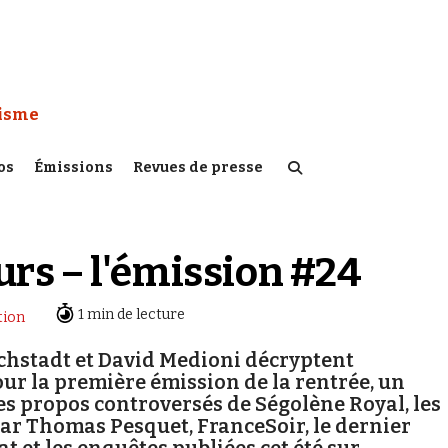
 Watch :
tisme
os
Émissions
Revues de presse
rs – l'émission #24
1 min de lecture
tion
chstadt et David Medioni décryptent
pour la première émission de la rentrée, un
 les propos controversés de Ségolène Royal, les
ar Thomas Pesquet, FranceSoir, le dernier