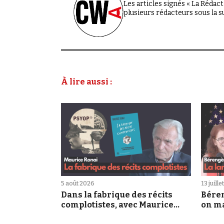
Les articles signés « La Rédacti
plusieurs rédacteurs sous la 
À lire aussi :
5 août 2026
13 juill
Dans la fabrique des récits
Bére
complotistes, avec Maurice
on ma
Ronai
manip