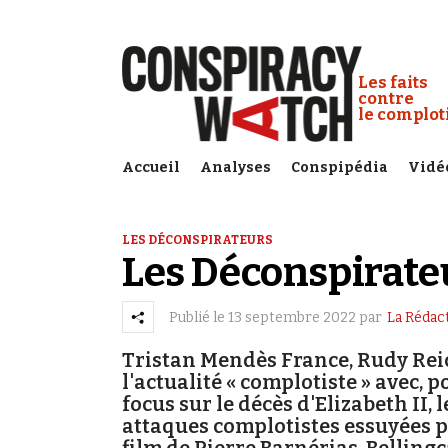
Cookies management panel
Conspiracy
Les faits
contre
le complo
Accueil
Analyses
Conspipédia
Vidé
LES DÉCONSPIRATEURS
Les Déconspirateu
Publié le
13 septembre 2022
par
La Rédac
Tristan Mendès France, Rudy Rei
l'actualité « complotiste » avec, 
focus sur le décès d'Elizabeth II,
attaques complotistes essuyées p