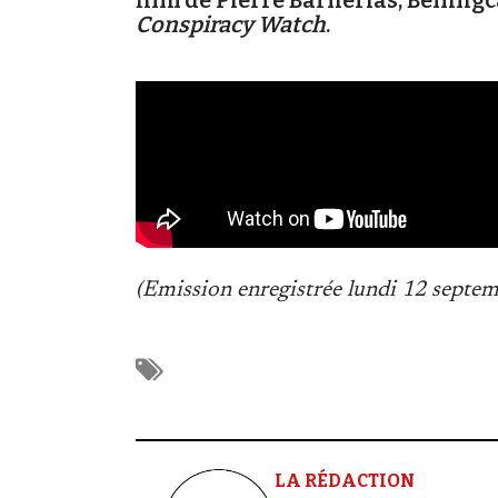
film de Pierre Barnérias, Bellingc
Conspiracy Watch
.
(Emission enregistrée lundi 12 septe
LA RÉDACTION