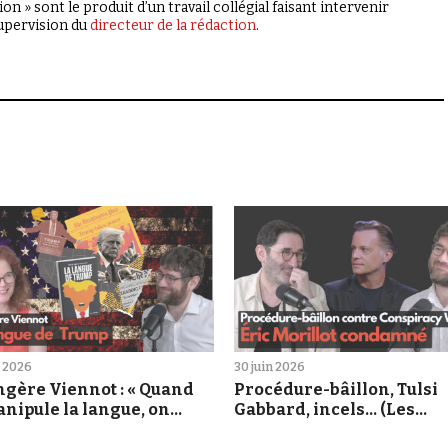
on » sont le produit d’un travail collégial faisant intervenir
supervision du
directeur de la rédaction
.
et 2026
30 juin 2026
ngère Viennot : « Quand
Procédure-bâillon, Tulsi
nipule la langue, on
Gabbard, incels... (Les
ule la pensée »
Déconspirateurs #72)