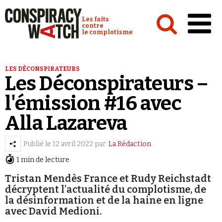
Cookies management panel
Conspiracy Watch :
Les faits
contre
le complotisme
Accueil
LES DÉCONSPIRATEURS
Les Déconspirateurs –
Analyses
l'émission #16 avec
Conspipédia
Alla Lazareva
Vidéos
Émissions
Publié le
12 avril 2022
par
La Rédaction
Revues de presse
1 min de lecture
Tristan Mendès France et Rudy Reichstadt
décryptent l’actualité du complotisme, de
la désinformation et de la haine en ligne
avec David Medioni.
Newsletter