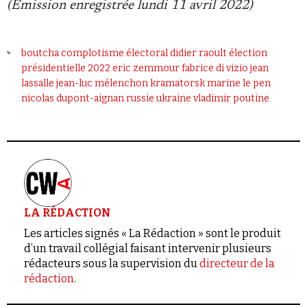
Se connecter
(Emission enregistrée lundi 11 avril 2022)
boutcha
complotisme électoral
didier raoult
élection
présidentielle 2022
eric zemmour
fabrice di vizio
jean
lassalle
jean-luc mélenchon
kramatorsk
marine le pen
nicolas dupont-aignan
russie
ukraine
vladimir poutine
LA RÉDACTION
Les articles signés « La Rédaction » sont le produit
d’un travail collégial faisant intervenir plusieurs
rédacteurs sous la supervision du
directeur de la
rédaction
.