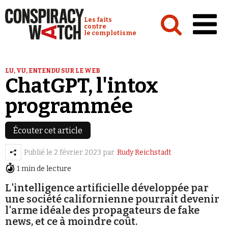
Cookies management panel
Conspiracy Watch :
Les faits
contre
le complotisme
Accueil
LU, VU, ENTENDU SUR LE WEB
ChatGPT, l'intox
Analyses
programmée
Conspipédia
Vidéos
Écouter cet article
Émissions
Publié le
2 février 2023
par
Rudy Reichstadt
Revues de presse
1 min de lecture
L'intelligence artificielle développée par
Newsletter
une société californienne pourrait devenir
Faire un don
l'arme idéale des propagateurs de fake
news, et ce à moindre coût.
Demander à Vera