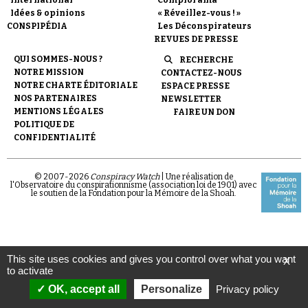
International
Complorama
Idées & opinions
« Réveillez-vous ! »
CONSPIPÉDIA
Les Déconspirateurs
REVUES DE PRESSE
QUI SOMMES-NOUS ?
RECHERCHE
NOTRE MISSION
CONTACTEZ-NOUS
NOTRE CHARTE ÉDITORIALE
ESPACE PRESSE
Faire un don
NOS PARTENAIRES
NEWSLETTER
MENTIONS LÉGALES
FAIRE UN DON
POLITIQUE DE
CONFIDENTIALITÉ
© 2007-
2026
Conspiracy Watch
| Une réalisation de
l'Observatoire du conspirationnisme (association loi de 1901) avec
le soutien de la Fondation pour la Mémoire de la Shoah.
Demander à Vera
This site uses cookies and gives you control over what you want
X
to activate
OK, accept all
Personalize
Privacy policy