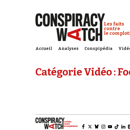
Cookies management panel
Conspiracy
Les faits
contre
le complo
Accueil
Analyses
Conspipédia
Vidé
Catégorie Vidéo :
Fo