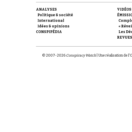
ANALYSES
VIDÉOS
Politique & société
ÉMISSI
International
Compl
Idées & opinions
« Révei
CONSPIPÉDIA
Les Dé
REVUES
© 2007-
2026
Conspiracy Watch
| Une réalisation de l