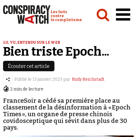
Cookies management panel
Conspiracy Watch :
Les faits
contre
le complotisme
Accueil
LU, VU, ENTENDU SUR LE WEB
Bien triste Epoch...
Analyses
Conspipédia
Écouter cet article
Vidéos
Publié le
13 janvier 2023
par
Rudy Reichstadt
Émissions
2 min de lecture
Revues de presse
FranceSoir a cédé sa première place au
classement de la désinformation à « Epoch
Times », un organe de presse chinois
covidosceptique qui sévit dans plus de 30
pays.
Newsletter