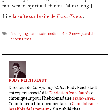
mouvement spirituel chinois Falun Gong. [...]
Lire
la suite sur le site de
Franc-Tireur
.
falun gong
francesoir
média en 4-4-2
newsguard
the
epoch times
RUDY REICHSTADT
Directeur de
Conspiracy Watch
, Rudy Reichstadt
est expert associé à la
Fondation Jean-Jaurès
et
chroniqueur pour l'hebdomadaire
Franc-Tireur
.
Co-auteur du film documentaire «
Complotisme :
les alibis de la terreur
», il a publié chez