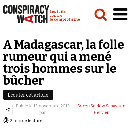
Cookies management panel
Conspiracy Watch :
Les faits
contre
le complotisme
Accueil
A Madagascar, la folle
Analyses
rumeur qui a mené
Conspipédia
trois hommes sur le
Vidéos
bûcher
Émissions
Revues de presse
Écouter cet article
Publié le
13 novembre 2013
Soren Seelow Sebastien
Newsletter
par
Hervieu
Faire un don
2 min de lecture
Demander à Vera