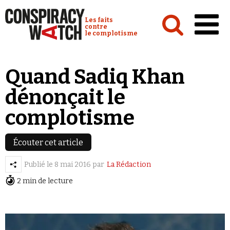
Cookies management panel
Conspiracy Watch :
Les faits
contre
le complotisme
Accueil
Quand Sadiq Khan
Analyses
dénonçait le
Conspipédia
complotisme
Vidéos
Émissions
Écouter cet article
Revues de presse
Publié le
8 mai 2016
par
La Rédaction
2 min de lecture
Newsletter