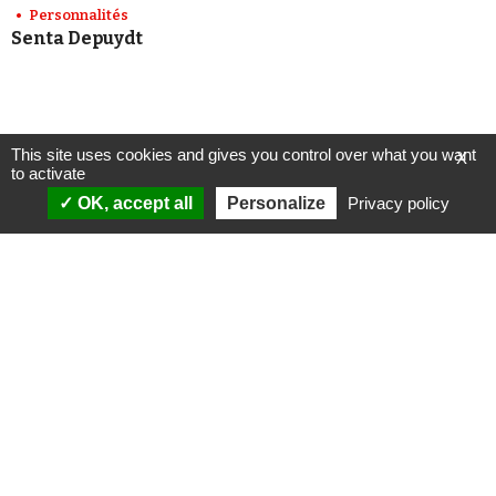
Personnalités
Senta Depuydt
This site uses cookies and gives you control over what you want
X
to activate
OK, accept all
Personalize
Privacy policy
ANALYSES
VIDÉOS
Politique & société
ÉMISSIONS
International
Complorama
Idées & opinions
« Réveillez-vous ! »
CONSPIPÉDIA
Les Déconspirateurs
REVUES DE PRESSE
QUI SOMMES-NOUS ?
RECHERCHE
NOTRE MISSION
CONTACTEZ-NOUS
NOTRE CHARTE ÉDITORIALE
ESPACE PRESSE
NOS PARTENAIRES
NEWSLETTER
MENTIONS LÉGALES
FAIRE UN DON