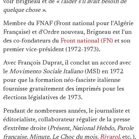
voir Brigneau et de
« l'aider s'il avait besoin de
quelque chose »
.
Membre du FNAF (Front national pour l'Algérie
Française) et d'Ordre nouveau, Brigneau est l'un
des co-fondateurs du
Front national (FN)
et son
premier vice-président (1972-1973).
Avec François Duprat, il conclut un accord avec
le
Movimento Sociale Italiano
(MSI) en 1972
pour que la formation néo-fasciste italienne
fournisse gratuitement des imprimés pour les
élections législatives de 1973.
Pendant de nombreuses années, le journaliste et
éditorialiste, collaborateur régulier de la presse
d'extrême droite (
Présent
,
National Hebdo
,
Parole
française
,
Minute
,
Le Choc du mois,
Rivarol
,
etc. ),