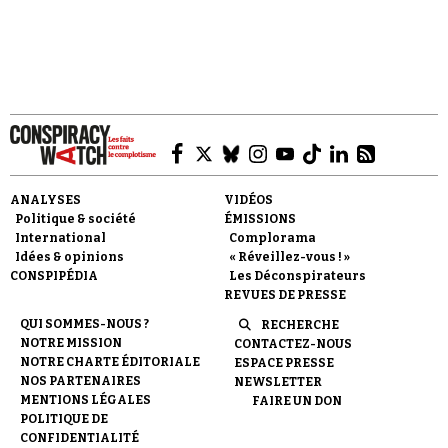
mythologies politiques" (Seuil, coll.
Points/Histoire) fait partie de ces ouvrages
pionniers qui sont cités quasi-
systématiquement dans la littérature savante
sur le sujet.
ANALYSES
VIDÉOS
Politique & société
ÉMISSIONS
International
Complorama
Idées & opinions
« Réveillez-vous ! »
CONSPIPÉDIA
Les Déconspirateurs
REVUES DE PRESSE
QUI SOMMES-NOUS ?
RECHERCHE
NOTRE MISSION
CONTACTEZ-NOUS
NOTRE CHARTE ÉDITORIALE
ESPACE PRESSE
NOS PARTENAIRES
NEWSLETTER
MENTIONS LÉGALES
FAIRE UN DON
POLITIQUE DE
CONFIDENTIALITÉ