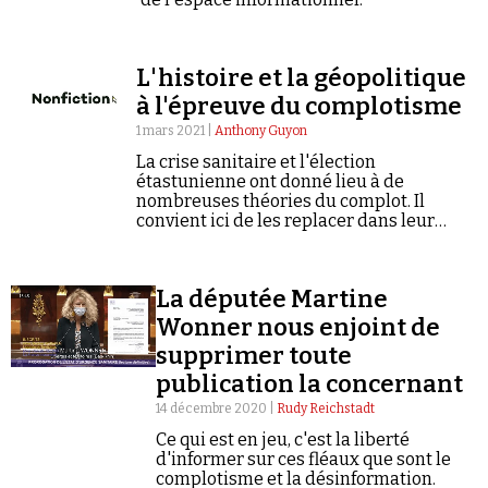
L'histoire et la géopolitique
à l'épreuve du complotisme
1 mars 2021 |
Anthony Guyon
Faire un don
La crise sanitaire et l'élection
étastunienne ont donné lieu à de
nombreuses théories du complot. Il
convient ici de les replacer dans leur
contexte historique.
La députée Martine
Wonner nous enjoint de
Demander à Vera
supprimer toute
publication la concernant
14 décembre 2020 |
Rudy Reichstadt
Ce qui est en jeu, c'est la liberté
d'informer sur ces fléaux que sont le
complotisme et la désinformation.