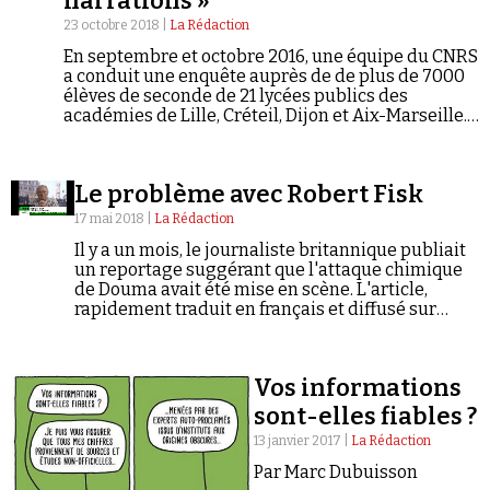
narrations »
23 octobre 2018 |
La Rédaction
En septembre et octobre 2016, une équipe du CNRS
a conduit une enquête auprès de de plus de 7000
élèves de seconde de 21 lycées publics des
académies de Lille, Créteil, Dijon et Aix-Marseille.
Les résultats de cette vaste enquête ont été
publiés sous le titre La Tentation radicale (PUF,
2018). Vincenzo Cicchelli et Sylvie Octobre y
Le problème avec Robert Fisk
signent le chapitre consacré à la radicalité
informationnelle et aux théories du complot. Ils
17 mai 2018 |
La Rédaction
ont accepté de répondre à nos questions.
Il y a un mois, le journaliste britannique publiait
un reportage suggérant que l'attaque chimique
de Douma avait été mise en scène. L'article,
rapidement traduit en français et diffusé sur
plusieurs sites conspirationnistes reprenant à
leur compte la version du gouvernement syrien,
est emblématique des manquements de son
Vos informations
auteur à la plus élémentaire déontologie.
sont-elles fiables ?
13 janvier 2017 |
La Rédaction