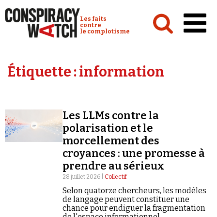
Cookies management panel
Conspiracy Watch :
Les faits
contre
le complotisme
Accueil
Étiquette :
information
Analyses
Conspipédia
Les LLMs contre la
Vidéos
polarisation et le
Émissions
morcellement des
croyances : une promesse à
Revues de presse
prendre au sérieux
28 juillet 2026 |
Collectif
Selon quatorze chercheurs, les modèles
de langage peuvent constituer une
chance pour endiguer la fragmentation
Newsletter
de l'espace informationnel.