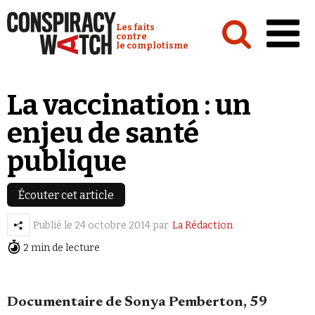
Cookies management panel
Conspiracy Watch :
Les faits
contre
le complotisme
Accueil
La vaccination : un
Analyses
enjeu de santé
Conspipédia
publique
Vidéos
Émissions
Écouter cet article
Revues de presse
Publié le
24 octobre 2014
par
La Rédaction
2 min de lecture
Documentaire de Sonya Pemberton, 59
Newsletter