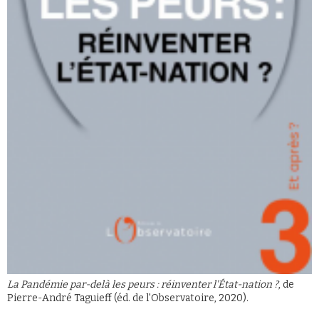
La Pandémie par-delà les peurs : réinventer l'État-nation ?
, de
Pierre-André Taguieff (éd. de l'Observatoire, 2020).