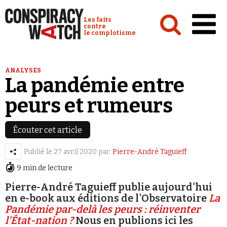
Cookies management panel
Conspiracy Watch :
Les faits
contre
le complotisme
Accueil
ANALYSES
La pandémie entre
Analyses
peurs et rumeurs
Conspipédia
Vidéos
Écouter cet article
Émissions
Publié le
27 avril 2020
par
Pierre-André Taguieff
Revues de presse
9 min de lecture
Pierre-André Taguieff publie aujourd'hui
Newsletter
en e-book aux éditions de l'Observatoire
La
Faire un don
Pandémie par-delà les peurs : réinventer
l'État-nation ?
Nous en publions ici les
Demander à Vera