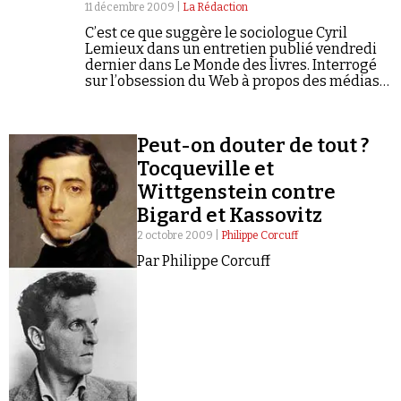
Se connecter
11 décembre 2009 |
La Rédaction
C’est ce que suggère le sociologue Cyril
Lemieux dans un entretien publié vendredi
dernier dans Le Monde des livres. Interrogé
sur l’obsession du Web à propos des médias
classiques, Lemieux répond : « Je crois que la
thèse dite des…
Peut-on douter de tout ?
Tocqueville et
Wittgenstein contre
Bigard et Kassovitz
2 octobre 2009 |
Philippe Corcuff
Par Philippe Corcuff