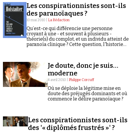
Les conspirationnistes sont-ils
des paranoïaques ?
10 mai 2010 |
La Rédaction
Qu’est-ce qui différencie une personne
croyant à une - et souvent à plusieurs -
théorie(s) du complot, et un individu atteint de
Faire un don
paranoïa clinique ? Cette question, l'historien
américain Richard Hofstadter se l'est déjà
posée dans son texte fondateur, The…
Je doute, donc je suis…
moderne
4 avril 2010 |
Philippe Corcuff
Demander à Vera
Où se déploie la légitime mise en
doute des préjugés dominants et où
commence le délire paranoïaque ?
Les conspirationnistes sont-ils
des '« diplômés frustrés »' ?