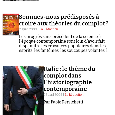
Sommes-nous prédisposés à
croire aux théories du complot ?
29 juin 2009 |
La Rédaction
Les progrès sans précédent de la science à
l'époque contemporaine sont loin d'avoir fait
disparaître les croyances populaires dans les
esprits, les fantômes, les soucoupes volantes, les
forces-obscures-qui-tirent-les-ficelles-du-
monde et autres phénomènes imaginaires.
Beaucoup de "complots" dénoncés sur internet
Italie : le thème du
ou au…
complot dans
l'historiographie
contemporaine
22 avril 2009 |
La Rédaction
Par Paolo Persichetti