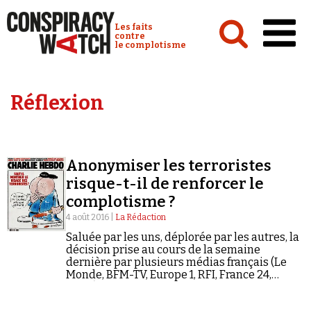
Cookies management panel
Conspiracy Watch :
Les faits
contre
le complotisme
Accueil
Réflexion
Analyses
Conspipédia
Anonymiser les terroristes
Vidéos
risque-t-il de renforcer le
Émissions
complotisme ?
4 août 2016 |
La Rédaction
Revues de presse
Saluée par les uns, déplorée par les autres, la
décision prise au cours de la semaine
dernière par plusieurs médias français (Le
Monde, BFM-TV, Europe 1, RFI, France 24,
RTL…) de ne plus publier les photos d’auteurs
d’attentats – voire,…
Newsletter