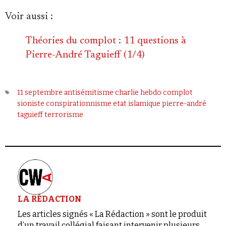
Voir aussi :
Théories du complot : 11 questions à
Pierre-André Taguieff (1/4)
11 septembre
antisémitisme
charlie hebdo
complot
sioniste
conspirationnisme
etat islamique
pierre-andré
taguieff
terrorisme
LA RÉDACTION
Les articles signés « La Rédaction » sont le produit
d’un travail collégial faisant intervenir plusieurs