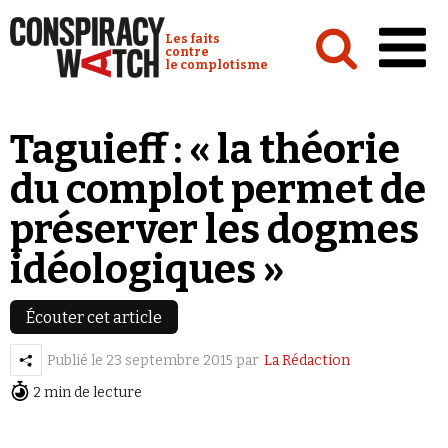
Cookies management panel
Conspiracy Watch :
Les faits
contre
le complotisme
Accueil
Taguieff : « la théorie
Analyses
du complot permet de
Conspipédia
préserver les dogmes
Vidéos
idéologiques »
Émissions
Revues de presse
Écouter cet article
Publié le
23 septembre 2015
par
La Rédaction
Newsletter
2 min de lecture
Faire un don
Demander à Vera