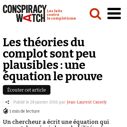
Cookies management panel
Conspiracy Watch :
Les faits
contre
le complotisme
Accueil
Les théories du
Analyses
complot sont peu
Conspipédia
plausibles : une
Vidéos
équation le prouve
Émissions
Revues de presse
Écouter cet article
Publié le
28 janvier 2016
par
Jean-Laurent Cassely
Newsletter
1 min de lecture
Faire un don
Un chercheur a écrit une équation qui
Demander à Vera