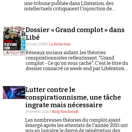
une tribune publiée dans Libération, des
intellectuels critiquaient l'injonction de
l'Education nationale à «penser droit». D'autres
experts rappellent ici la nécessaire lutte contre
ce phénomène.
Dossier « Grand complot » dans
Libé
12 mars 2016 |
La Rédaction
Réseaux sociaux aidant, les théories
conspirationnistes refleurissent. "Grand
complot - Ce qu'on vous cache". C'est le titre du
dossier consacré ce week-end par Libération
au phénomène complotiste. • Air du temps, par
Laurent Joffrin (édito) • Le grand complot qui…
Lutter contre le
conspirationnisme, une tâche
ingrate mais nécessaire
24 février 2016 |
Rudy Reichstadt
Les nombreuses théories du complot ayant
émergé après les attentats de l'année 2015 ont
mis en lumière le degré de pénétration des