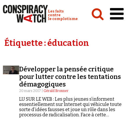
Cookies management panel
Conspiracy Watch :
Les faits
contre
le complotisme
Accueil
Étiquette :
éducation
Analyses
Conspipédia
Développer la pensée critique
Vidéos
pour lutter contre les tentations
Émissions
démagogiques
20 mars 2017 |
Gérald Bronner
Revues de presse
LU SUR LE WEB : Les plus jeunes s’informent
essentiellement sur Internet qui véhicule toute
sorte d’idées fausses et joue un rôle dans les
processus de radicalisation. Face à cette
situation, il faut répondre par une révolution
pédagogique qui s’inspirerait de ce que nous
Newsletter