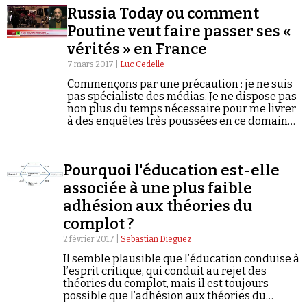
savons de la cognition humaine afin de rendre les
Russia Today ou comment
jeunes esprits en formation autonome face à cet
océan de données.
Poutine veut faire passer ses «
vérités » en France
7 mars 2017 |
Luc Cedelle
Commençons par une précaution : je ne suis
pas spécialiste des médias. Je ne dispose pas
Faire un don
non plus du temps nécessaire pour me livrer
à des enquêtes très poussées en ce domaine.
Voilà pour les limites, que j’assume, de ce…
Pourquoi l'éducation est-elle
associée à une plus faible
adhésion aux théories du
Demander à Vera
complot ?
2 février 2017 |
Sebastian Dieguez
Il semble plausible que l’éducation conduise à
l’esprit critique, qui conduit au rejet des
théories du complot, mais il est toujours
possible que l’adhésion aux théories du