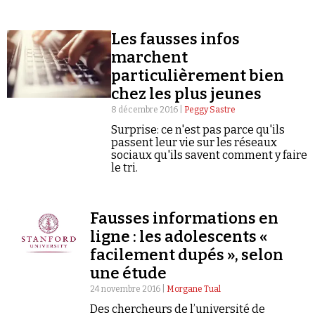
complot conduise, par manque d’esprit
Se connecter
critique, à un faible niveau éducatif.
Les fausses infos
marchent
particulièrement bien
chez les plus jeunes
8 décembre 2016 |
Peggy Sastre
Surprise: ce n'est pas parce qu'ils
passent leur vie sur les réseaux
sociaux qu'ils savent comment y faire
le tri.
Fausses informations en
ligne : les adolescents «
facilement dupés », selon
une étude
24 novembre 2016 |
Morgane Tual
Des chercheurs de l’université de