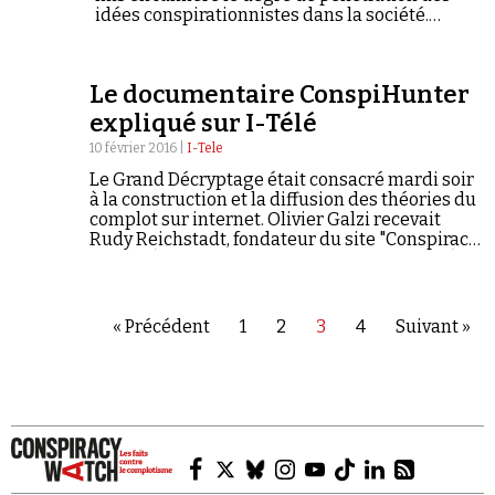
idées conspirationnistes dans la société.
Qu'est-ce que le conspirationnisme ? Et
comment appendre à vivre avec les
complotistes ?
Le documentaire ConspiHunter
expliqué sur I-Télé
10 février 2016 |
I-Tele
Le Grand Décryptage était consacré mardi soir
à la construction et la diffusion des théories du
complot sur internet. Olivier Galzi recevait
Rudy Reichstadt, fondateur du site "Conspiracy
Watch" (Observatoire du conspirationnisme), le
journaliste-réalisateur Thomas Huchon qui a
piégé les…
« Précédent
1
2
3
4
Suivant »