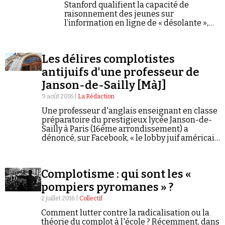
Stanford qualifient la capacité de
raisonnement des jeunes sur
l’information en ligne de « désolante »,
étude à l’appui.
Les délires complotistes
antijuifs d'une professeur de
Janson-de-Sailly [MàJ]
9 août 2016 |
La Rédaction
Une professeur d'anglais enseignant en classe
préparatoire du prestigieux lycée Janson-de-
Sailly à Paris (16ème arrondissement) a
dénoncé, sur Facebook, « le lobby juif américain
[qui soutient Hillary Clinton] ». Elle a
également fustigé François Hollande, le
qualifiant de «Juif qui…
Complotisme : qui sont les «
pompiers pyromanes » ?
2 juillet 2016 |
Collectif
Comment lutter contre la radicalisation ou la
théorie du complot à l'école ? Récemment, dans