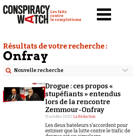
Cookies management panel
Conspiracy Watch :
Les faits
contre
le complotisme
Accueil
Résultats de votre recherche :
Analyses
Onfray
Conspipédia
Nouvelle recherche
Vidéos
Rechercher
Émissions
Drogue : ces propos «
Date
stupéfiants » entendus
Revues de presse
lors de la rencontre
Rechercher dans tous les contenus
Zemmour-Onfray
Newsletter
15 octobre 2021 |
La Rédaction
Cibler votre recherche
Faire un don
Les deux bateleurs s'accordent pour
estimer que la lutte contre le trafic de
Demander à Vera
Rechercher