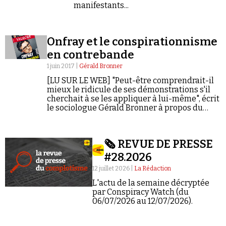
manifestants...
Onfray et le conspirationnisme
en contrebande
1 juin 2017 |
Gérald Bronner
[LU SUR LE WEB] "Peut-être comprendrait-il
mieux le ridicule de ses démonstrations s'il
cherchait à se les appliquer à lui-même", écrit
le sociologue Gérald Bronner à propos du
philosophe et de son interprétation de
l'élection présidentielle.
🗞️ REVUE DE PRESSE
#28.2026
12 juillet 2026 |
La Rédaction
L'actu de la semaine décryptée
par Conspiracy Watch (du
06/07/2026 au 12/07/2026).