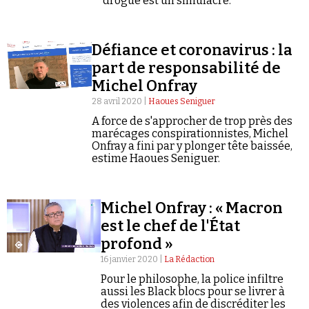
drogue est un simulacre.
Se connecter
Défiance et coronavirus : la
part de responsabilité de
Michel Onfray
28 avril 2020 |
Haoues Seniguer
A force de s'approcher de trop près des
marécages conspirationnistes, Michel
Onfray a fini par y plonger tête baissée,
estime Haoues Seniguer.
Michel Onfray : « Macron
est le chef de l'État
profond »
16 janvier 2020 |
La Rédaction
Pour le philosophe, la police infiltre
aussi les Black blocs pour se livrer à
des violences afin de discréditer les