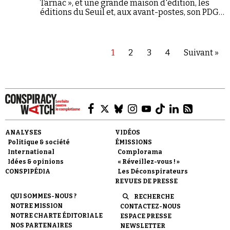
Tarnac », et une grande maison d'édition, les
éditions du Seuil et, aux avant-postes, son PDG
de gauche Hugues Jallon, coopèrent en
justifiant le conspirationnisme et des
rapprochements avec l'extrême droite…
1
2
3
4
Suivant »
ANALYSES
VIDÉOS
Politique & société
ÉMISSIONS
International
Complorama
Idées & opinions
« Réveillez-vous ! »
CONSPIPÉDIA
Les Déconspirateurs
REVUES DE PRESSE
QUI SOMMES-NOUS ?
RECHERCHE
NOTRE MISSION
CONTACTEZ-NOUS
NOTRE CHARTE ÉDITORIALE
ESPACE PRESSE
NOS PARTENAIRES
NEWSLETTER