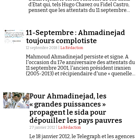
d’Etat qui, tels Hugo Chavez ou Fidel Castro,
Se connecter
pensent que les attentats du 11 septembre
Rechercher
2001 sont un mensonge. Samedi 6 mars 2010,
Mahmoud Ahmadinejad a…
11-Septembre : Ahmadinejad
toujours complotiste
12 septembre 2018 |
La Rédaction
Mahmoud Ahmadinejad persiste et signe. A
l'occasion du 17e anniversaire des attentats du
11 septembre 2001, l'ancien président iranien
(2005-2013) et récipiendaire d'une « quenelle
d'or » (2015) a de nouveau fait entendre sur
Twitter la petite musique de la théorie du
complot : «…
Pour Ahmadinejad, les
« grandes puissances »
propagent le sida pour
dépouiller les pays pauvres
27 janvier 2012 |
La Rédaction
Le 18 janvier 2012, le Telegraph et les agences