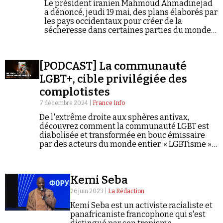
Le président iranien Mahmoud Ahmadinejad
a dénoncé, jeudi 19 mai, des plans élaborés par
les pays occidentaux pour créer de la
sécheresse dans certaines parties du monde,
notamment en Iran. « Selon des rapports sur le
climat dont l'exactitude s'est…
[PODCAST] La communauté
LGBT+, cible privilégiée des
complotistes
7 décembre 2024 |
France Info
De l'extrême droite aux sphères antivax,
découvrez comment la communauté LGBT est
diabolisée et transformée en bouc émissaire
par des acteurs du monde entier. « LGBTisme »,
« pédopiégeage », « agenda mondialiste »...
Complorama décrypte les mécanismes d'une
dangereuse panique morale.
Kemi Seba
26 juin 2023 |
La Rédaction
Kemi Seba est un activiste racialiste et
panafricaniste francophone qui s'est