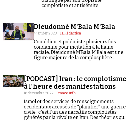
distingué par son tropisme
complotiste et antisémite.
Dieudonné M'Bala M'Bala
4 janvier 2023 |
La Rédaction
Comédien et polémiste plusieurs fois
condamné pour incitation à la haine
raciale, Dieudonné M’Bala M’Bala est une
figure majeure de la complosphère
antisémite francophone.
[PODCAST] Iran : le complotisme
à l'heure des manifestations
16 décembre 2022 |
France Info
Israël et des services de renseignements
occidentaux accusés de “planifier” une guerre
civile : c'est l'un des narratifs complotistes
générés par la révolte en Iran. Des théories qui
peuvent venir de l'intérieur même du pays,
pour tenter de convaincre l'opinion iranienne,