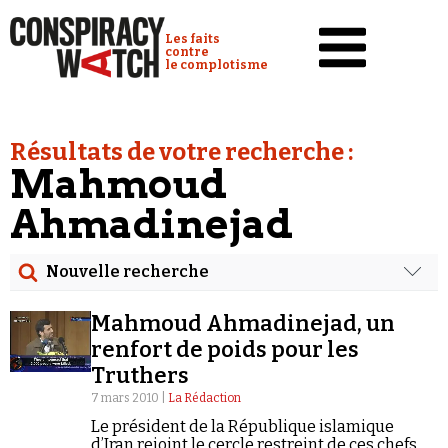
Cookies management panel
Conspiracy Watch :
Les faits
contre
le complotisme
Accueil
Résultats de votre recherche :
Analyses
Mahmoud
Conspipédia
Ahmadinejad
Vidéos
Nouvelle recherche
Émissions
Rechercher
Revues de presse
Mahmoud Ahmadinejad, un
Date
renfort de poids pour les
Truthers
Newsletter
Rechercher dans tous les contenus
7 mars 2010 |
La Rédaction
Faire un don
Le président de la République islamique
Demander à Vera
Cibler votre recherche
d’Iran rejoint le cercle restreint de ces chefs