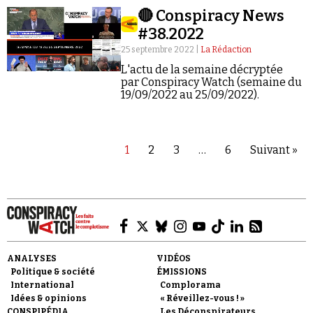
mais pas seulement.
🔴 Conspiracy News
#38.2022
25 septembre 2022 |
La Rédaction
L'actu de la semaine décryptée
par Conspiracy Watch (semaine du
19/09/2022 au 25/09/2022).
1
2
3
…
6
Suivant »
ANALYSES
VIDÉOS
Politique & société
ÉMISSIONS
International
Complorama
Idées & opinions
« Réveillez-vous ! »
CONSPIPÉDIA
Les Déconspirateurs