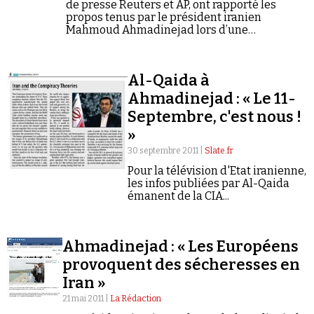
de presse Reuters et AP, ont rapporté les
propos tenus par le président iranien
Mahmoud Ahmadinejad lors d’une
conférence sur la santé à Téhéran. En voici la
transcription : « Aujourd’hui,…
Al-Qaida à
Ahmadinejad : « Le 11-
Septembre, c'est nous !
»
30 septembre 2011 |
Slate.fr
Pour la télévision d'Etat iranienne,
les infos publiées par Al-Qaida
émanent de la CIA...
Ahmadinejad : « Les Européens
provoquent des sécheresses en
Iran »
21 mai 2011 |
La Rédaction