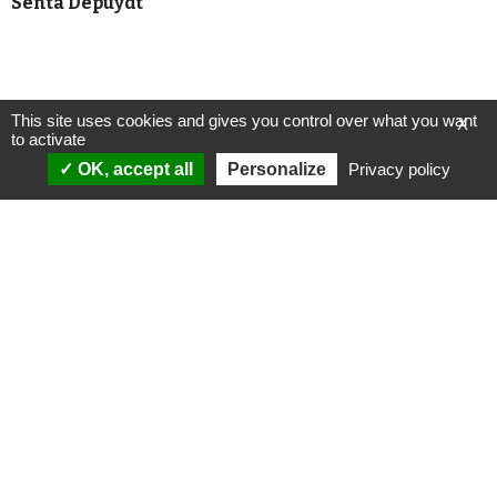
Senta Depuydt
This site uses cookies and gives you control over what you want
X
to activate
OK, accept all
Personalize
Privacy policy
ANALYSES
VIDÉOS
Politique & société
ÉMISSIONS
International
Complorama
Idées & opinions
« Réveillez-vous ! »
CONSPIPÉDIA
Les Déconspirateurs
REVUES DE PRESSE
QUI SOMMES-NOUS ?
RECHERCHE
NOTRE MISSION
CONTACTEZ-NOUS
NOTRE CHARTE ÉDITORIALE
ESPACE PRESSE
NOS PARTENAIRES
NEWSLETTER
MENTIONS LÉGALES
FAIRE UN DON
POLITIQUE DE
CONFIDENTIALITÉ