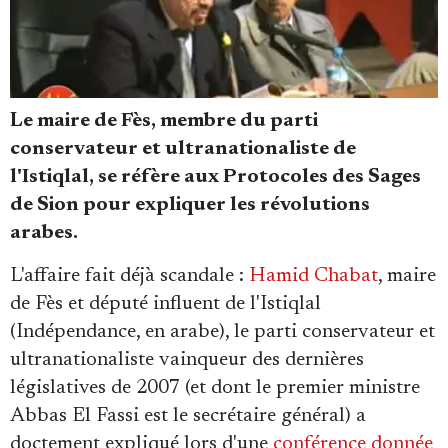
Le maire de Fès, membre du parti
Faire un don
conservateur et ultranationaliste de
l'Istiqlal, se réfère aux Protocoles des Sages
de Sion pour expliquer les révolutions
arabes.
L'affaire fait déjà scandale :
Hamid Chabat
, maire
Demander à Vera
de Fès et député influent de l'Istiqlal
(Indépendance, en arabe), le parti conservateur et
ultranationaliste vainqueur des dernières
législatives de 2007 (et dont le premier ministre
Abbas El Fassi est le secrétaire général) a
doctement expliqué lors d'une
conférence donnée