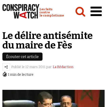
Cookies management panel
Conspiracy Watch :
Les faits
contre
le complotisme
Accueil
Le délire antisémite
Analyses
du maire de Fès
Conspipédia
Vidéos
Écouter cet article
Émissions
Publié le
12 mars 2011
par
La Rédaction
1 min de lecture
Revues de presse
Newsletter