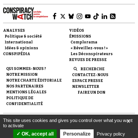
ANALYSES
VIDÉOS
Politique & société
ÉMISSIONS
International
Complorama
Idées & opinions
« Réveillez-vous ! »
CONSPIPÉDIA
Les Déconspirateurs
REVUES DE PRESSE
QUI SOMMES-NOUS ?
RECHERCHE
NOTRE MISSION
CONTACTEZ-NOUS
NOTRE CHARTE ÉDITORIALE
ESPACE PRESSE
NOS PARTENAIRES
NEWSLETTER
MENTIONS LÉGALES
FAIRE UN DON
POLITIQUE DE
CONFIDENTIALITÉ
This site uses cookies and gives you control over what you want
X
© 2007-
2026
Conspiracy Watch
| Une réalisation de
to activate
l'Observatoire du conspirationnisme (association loi de 1901) avec
le soutien de la Fondation pour la Mémoire de la Shoah.
OK, accept all
Personalize
Privacy policy