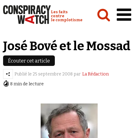
Cookies management panel
Conspiracy Watch :
Les faits
contre
le complotisme
Accueil
José Bové et le Mossad
Analyses
Écouter cet article
Conspipédia
Vidéos
Publié le
25 septembre 2008
par
La Rédaction
8 min de lecture
Émissions
Revues de presse
Newsletter
Faire un don
Demander à Vera