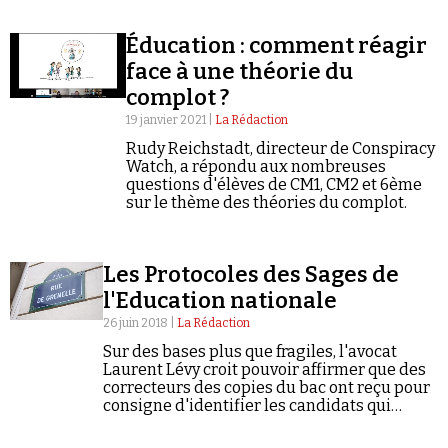
Éducation : comment réagir
face à une théorie du
complot ?
19 janvier 2021 |
La Rédaction
Faire un don
Rudy Reichstadt, directeur de Conspiracy
Watch, a répondu aux nombreuses
questions d'élèves de CM1, CM2 et 6ème
sur le thème des théories du complot.
Les Protocoles des Sages de
l'Education nationale
Demander à Vera
26 juin 2018 |
La Rédaction
Sur des bases plus que fragiles, l'avocat
Laurent Lévy croit pouvoir affirmer que des
correcteurs des copies du bac ont reçu pour
consigne d'identifier les candidats qui
tiendraient des propos hostiles à Israël...