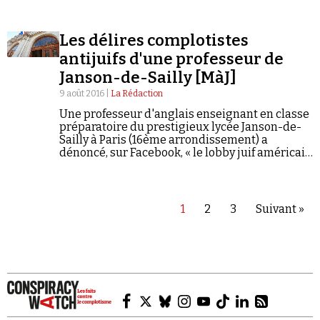
étude à l’appui.
Les délires complotistes
antijuifs d'une professeur de
Janson-de-Sailly [MàJ]
9 août 2016 |
La Rédaction
Une professeur d'anglais enseignant en classe
préparatoire du prestigieux lycée Janson-de-
Sailly à Paris (16ème arrondissement) a
dénoncé, sur Facebook, « le lobby juif américain
[qui soutient Hillary Clinton] ». Elle a
également fustigé François Hollande, le
qualifiant de «Juif qui…
1
2
3
Suivant »