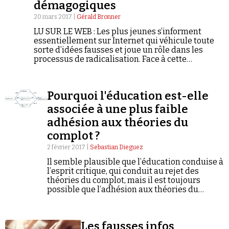
démagogiques
20 mars 2017 |
Gérald Bronner
LU SUR LE WEB : Les plus jeunes s’informent
essentiellement sur Internet qui véhicule toute
sorte d’idées fausses et joue un rôle dans les
processus de radicalisation. Face à cette
situation, il faut répondre par une révolution
pédagogique qui s’inspirerait de ce que nous
savons de la cognition humaine afin de rendre les
Pourquoi l'éducation est-elle
jeunes esprits en formation autonome face à cet
océan de données.
associée à une plus faible
adhésion aux théories du
complot ?
2 février 2017 |
Sebastian Dieguez
Il semble plausible que l’éducation conduise à
l’esprit critique, qui conduit au rejet des
théories du complot, mais il est toujours
possible que l’adhésion aux théories du
complot conduise, par manque d’esprit
critique, à un faible niveau éducatif.
Les fausses infos