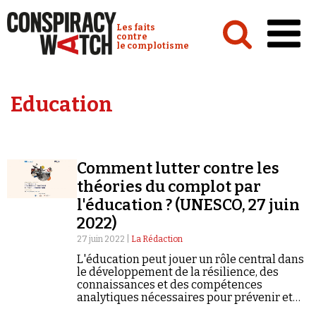
Cookies management panel
Conspiracy Watch :
Les faits
contre
le complotisme
Accueil
Education
Analyses
Conspipédia
Comment lutter contre les
Vidéos
théories du complot par
Émissions
l'éducation ? (UNESCO, 27 juin
2022)
Revues de presse
27 juin 2022 |
La Rédaction
L'éducation peut jouer un rôle central dans
le développement de la résilience, des
connaissances et des compétences
analytiques nécessaires pour prévenir et
Newsletter
résister aux récits complotistes.