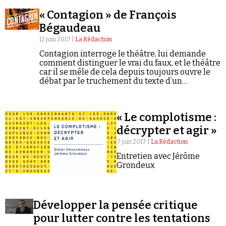
Se connecter
« Contagion » de François
Bégaudeau
12 juin 2017 |
La Rédaction
Contagion interroge le théâtre, lui demande
comment distinguer le vrai du faux, et le théâtre
car il se mêle de cela depuis toujours ouvre le
débat par le truchement du texte d’un
Bégaudeau, plus mature qui a su rompre avec
son habituel biais magistral, un texte tout en
nuance et sacrément contributif.
« Le complotisme :
décrypter et agir »
7 juin 2017 |
La Rédaction
Entretien avec Jérôme
Grondeux
Développer la pensée critique
pour lutter contre les tentations