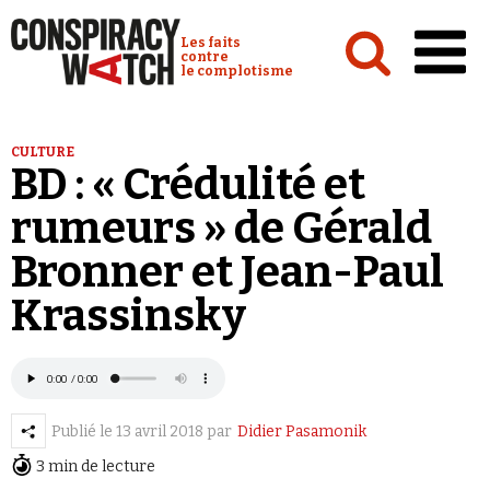
Cookies management panel
Conspiracy Watch :
Les faits
contre
le complotisme
Accueil
CULTURE
BD : « Crédulité et
Analyses
rumeurs » de Gérald
Conspipédia
Bronner et Jean-Paul
Vidéos
Krassinsky
Émissions
Revues de presse
Publié le
13 avril 2018
par
Didier Pasamonik
3 min de lecture
Newsletter