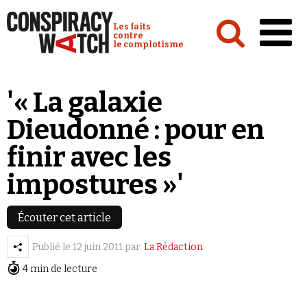
Cookies management panel
Conspiracy Watch :
Les faits
contre
le complotisme
Accueil
'« La galaxie
Analyses
Dieudonné : pour en
Conspipédia
finir avec les
Vidéos
impostures »'
Émissions
Revues de presse
Écouter cet article
Publié le
12 juin 2011
par
La Rédaction
Newsletter
4 min de lecture
Faire un don
Demander à Vera