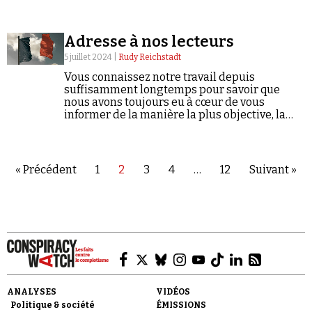
Une charge violente et in fine contre-
productive.
Adresse à nos lecteurs
5 juillet 2024 |
Rudy Reichstadt
Vous connaissez notre travail depuis
suffisamment longtemps pour savoir que
nous avons toujours eu à cœur de vous
informer de la manière la plus objective, la
plus honnête et la plus factuelle possible sur
le conspirationnisme et ses dangers.
« Précédent
1
2
3
4
…
12
Suivant »
ANALYSES
VIDÉOS
Politique & société
ÉMISSIONS