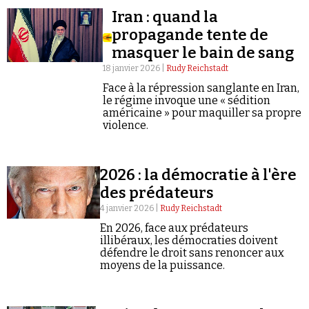
Iran : quand la
propagande tente de
masquer le bain de sang
18 janvier 2026 |
Rudy Reichstadt
Face à la répression sanglante en Iran,
Faire un don
le régime invoque une « sédition
américaine » pour maquiller sa propre
violence.
2026 : la démocratie à l'ère
des prédateurs
Demander à Vera
4 janvier 2026 |
Rudy Reichstadt
En 2026, face aux prédateurs
illibéraux, les démocraties doivent
défendre le droit sans renoncer aux
moyens de la puissance.