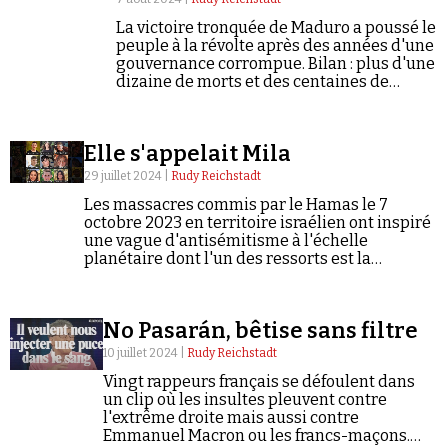
La victoire tronquée de Maduro a poussé le
peuple à la révolte après des années d'une
gouvernance corrompue. Bilan : plus d'une
dizaine de morts et des centaines de
blessés.
Elle s'appelait Mila
29 juillet 2024 |
Rudy Reichstadt
Les massacres commis par le Hamas le 7
octobre 2023 en territoire israélien ont inspiré
une vague d'antisémitisme à l'échelle
planétaire dont l'un des ressorts est la
relativisation ou la négation même des crimes
qui ont été commis. Une aubaine, aussi, pour le
complotisme.
No Pasarán, bêtise sans filtre
10 juillet 2024 |
Rudy Reichstadt
Vingt rappeurs français se défoulent dans
un clip où les insultes pleuvent contre
l'extrême droite mais aussi contre
Emmanuel Macron ou les francs-maçons.