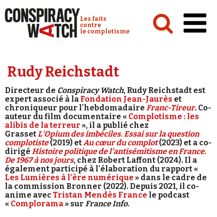
Cookies management panel
Conspiracy Watch :
Les faits
contre
le complotisme
Accueil
Rudy Reichstadt
Analyses
Directeur de
Conspiracy Watch
, Rudy Reichstadt est
Conspipédia
expert associé à la
Fondation Jean-Jaurès
et
chroniqueur pour l'hebdomadaire
Franc-Tireur
. Co-
Vidéos
auteur du film documentaire «
Complotisme : les
alibis de la terreur
», il a publié chez
Grasset
L'Opium des imbéciles. Essai sur la question
Émissions
complotiste
(2019) et
Au cœur du complot
(2023) et a co-
dirigé
Histoire politique de l'antisémitisme en France.
Revues de presse
De 1967 à nos jours
, chez Robert Laffont (2024). Il a
également participé à l'élaboration du rapport «
Les Lumières à l’ère numérique
» dans le cadre de
la commission Bronner (2022). Depuis 2021, il co-
anime avec
Tristan Mendès France
le podcast
«
Complorama
» sur
France Info
.
Newsletter