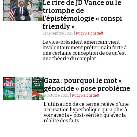
Le rire de JD Vance ou le
Se connecter
triomphe de
l'épistémologie « conspi-
friendly »
21 décembre 2025 |
Rudy Reichstadt
Le vice-président américain vient
involontairement prêter main forte à
une certaine conception de ce qu'est
une théorie du complot.
Gaza : pourquoi le mot «
génocide » pose problème
8 octobre 2025 |
Rudy Reichstadt
L'utilisation de ce terme relève d'une
accusation hyperbolique qui a plus à
voir avec la « post-vérité » qu'avec la
réalité des faits.