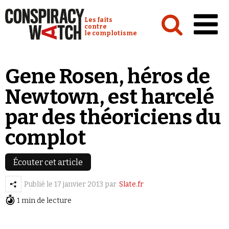
Cookies management panel
Conspiracy Watch :
Les faits
contre
le complotisme
Accueil
Gene Rosen, héros de
Analyses
Newtown, est harcelé
Conspipédia
par des théoriciens du
Vidéos
complot
Émissions
Revues de presse
Écouter cet article
Publié le
17 janvier 2013
par
Slate.fr
Newsletter
1 min de lecture
Faire un don
Demander à Vera