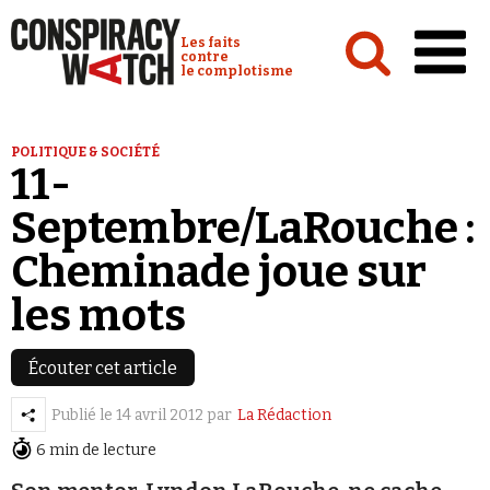
Cookies management panel
Conspiracy Watch :
Les faits
contre
le complotisme
Accueil
POLITIQUE & SOCIÉTÉ
11-
Analyses
Septembre/LaRouche :
Conspipédia
Cheminade joue sur
Vidéos
les mots
Émissions
Revues de presse
Écouter cet article
Publié le
14 avril 2012
par
La Rédaction
6 min de lecture
Newsletter