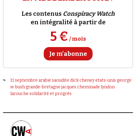
Se connecter
Les contenus
Conspiracy Watch
en intégralité à partir de
5 €
/ mois
Je m’abonne
11 septembre
arabie saoudite
dick cheney
etats-unis
george
w. bush
grande-bretagne
jacques cheminade
lyndon
larouche
solidarité et progrès