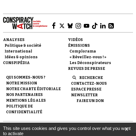
ANALYSES
VIDÉOS
Politique & société
ÉMISSIONS
International
Complorama
Idées & opinions
« Réveillez-vous ! »
CONSPIPÉDIA
Les Déconspirateurs
REVUES DE PRESSE
QUI SOMMES-NOUS ?
RECHERCHE
NOTRE MISSION
CONTACTEZ-NOUS
NOTRE CHARTE ÉDITORIALE
ESPACE PRESSE
NOS PARTENAIRES
NEWSLETTER
MENTIONS LÉGALES
FAIRE UN DON
POLITIQUE DE
CONFIDENTIALITÉ
This site uses cookies and gives you control over what you want
X
© 2007-
2026
Conspiracy Watch
| Une réalisation de
to activate
l'Observatoire du conspirationnisme (association loi de 1901) avec