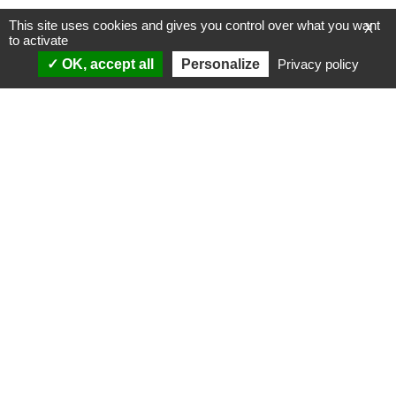
This site uses cookies and gives you control over what you want
X
to activate
OK, accept all
Personalize
Privacy policy
ANALYSES
VIDÉOS
Politique & société
ÉMISSIONS
International
Complorama
Idées & opinions
« Réveillez-vous ! »
CONSPIPÉDIA
Les Déconspirateurs
REVUES DE PRESSE
QUI SOMMES-NOUS ?
RECHERCHE
NOTRE MISSION
CONTACTEZ-NOUS
NOTRE CHARTE ÉDITORIALE
ESPACE PRESSE
NOS PARTENAIRES
NEWSLETTER
MENTIONS LÉGALES
FAIRE UN DON
POLITIQUE DE
CONFIDENTIALITÉ
© 2007-
2026
Conspiracy Watch
| Une réalisation de
l'Observatoire du conspirationnisme (association loi de 1901) avec
le soutien de la Fondation pour la Mémoire de la Shoah.