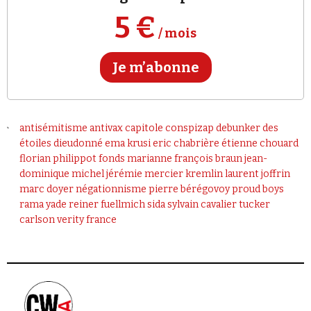
Se connecter
5 €
/ mois
Je m’abonne
antisémitisme
antivax
capitole
conspizap
debunker des
étoiles
dieudonné
ema krusi
eric chabrière
étienne chouard
florian philippot
fonds marianne
françois braun
jean-
dominique michel
jérémie mercier
kremlin
laurent joffrin
marc doyer
négationnisme
pierre bérégovoy
proud boys
rama yade
reiner fuellmich
sida
sylvain cavalier
tucker
carlson
verity france