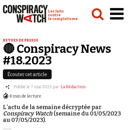
Cookies management panel
Conspiracy Watch :
Les faits
contre
le complotisme
Accueil
REVUES DE PRESSE
🔴 Conspiracy News
Analyses
#18.2023
Conspipédia
Vidéos
Écouter cet article
Émissions
Publié le
7 mai 2023
par
La Rédaction
Revues de presse
8 min de lecture
L'actu de la semaine décryptée par
Conspiracy Watch
(semaine du 01/05/2023
au 07/05/2023).
Newsletter