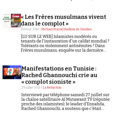
affirment ne pas croire en son implication.
« Les Frères musulmans vivent
dans le complot »
1 février 2014 |
Michael PrazanVladimir de Gmeline
[LU SUR LE WEB] Islamistes modérés ou
tenants de l'instauration d'un califat mondial ?
Tolérants ou violemment antisémites ? Dans
Frères musulmans, enquête sur la dernière
idéologie totalitaire, Michaël Prazan lève le
voile sur une organisation aux buts et aux
structures opaques.
Manifestations en Tunisie :
Rached Ghannouchi crie au
« complot sioniste »
29 juillet 2013 |
La Rédaction
Interviewé par téléphone samedi 27 juillet sur
la chaîne satellitaire Al Mutawasit TV (réputée
proche des islamistes), le leader d'Ennahda,
Rached Ghannouchi, a soutenu que c'était
«l'entité sioniste» (Israël - NDLR) qui se cachait