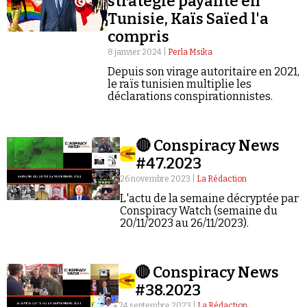
stratégie payante en
Tunisie, Kaïs Saïed l'a
compris
8 janvier 2024 |
Perla Msika
Depuis son virage autoritaire en 2021,
le raïs tunisien multiplie les
déclarations conspirationnistes.
Faire un don
🔴 Conspiracy News
#47.2023
26 novembre 2023 |
La Rédaction
L'actu de la semaine décryptée par
Demander à Vera
Conspiracy Watch (semaine du
20/11/2023 au 26/11/2023).
🔴 Conspiracy News
#38.2023
24 septembre 2023 |
La Rédaction