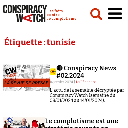
Cookies management panel
Conspiracy Watch :
Les faits
contre
le complotisme
Accueil
Étiquette :
tunisie
Analyses
Conspipédia
🔴 Conspiracy News
Vidéos
#02.2024
Émissions
14 janvier 2024 |
La Rédaction
L'actu de la semaine décryptée par
Revues de presse
Conspiracy Watch (semaine du
08/01/2024 au 14/01/2024).
Le complotisme est une
Newsletter