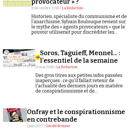
provocateur » ?
Se connecter
8 décembre 2018 |
La Rédaction
Historien, spécialiste du communisme et de
l’anarchisme, Sylvain Boulouque revient sur
le mythe des « agents provocateurs » que le
pouvoir utiliserait pour discréditer les
mouvements sociaux.
Soros, Taguieff, Mennel... :
l'essentiel de la semaine
12 mai 2018 |
La Rédaction
Des gros titres aux petites infos passées
inaperçues : ce qu'il fallait retenir de
l'actualité des derniers jours en matière
de conspirationnisme et de
négationnisme.
Onfray et le conspirationnisme
en contrebande
1 juin 2017 |
Gérald Bronner