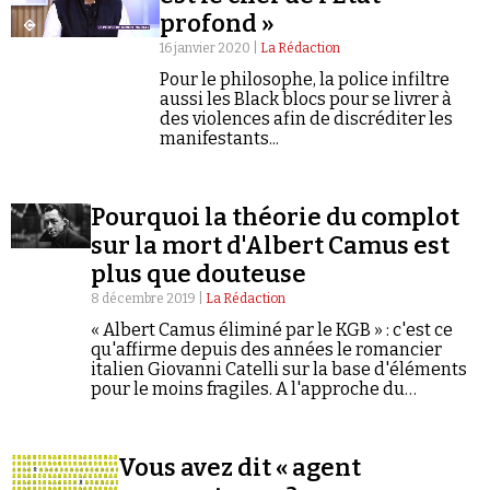
profond »
16 janvier 2020 |
La Rédaction
Pour le philosophe, la police infiltre
aussi les Black blocs pour se livrer à
des violences afin de discréditer les
manifestants...
Faire un don
Pourquoi la théorie du complot
sur la mort d'Albert Camus est
plus que douteuse
8 décembre 2019 |
La Rédaction
Demander à Vera
« Albert Camus éliminé par le KGB » : c'est ce
qu'affirme depuis des années le romancier
italien Giovanni Catelli sur la base d'éléments
pour le moins fragiles. A l'approche du
soixantième anniversaire de la mort de
l'écrivain, la théorie du complot fait à nouveau
couler de l'encre.
Vous avez dit « agent