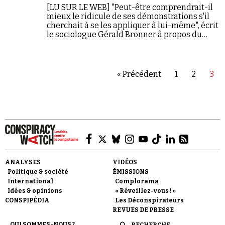
[LU SUR LE WEB] "Peut-être comprendrait-il
mieux le ridicule de ses démonstrations s'il
cherchait à se les appliquer à lui-même", écrit
le sociologue Gérald Bronner à propos du
philosophe et de son interprétation de
l'élection présidentielle.
« Précédent
1
2
3
ANALYSES
VIDÉOS
Politique & société
ÉMISSIONS
International
Complorama
Idées & opinions
« Réveillez-vous ! »
CONSPIPÉDIA
Les Déconspirateurs
REVUES DE PRESSE
QUI SOMMES-NOUS ?