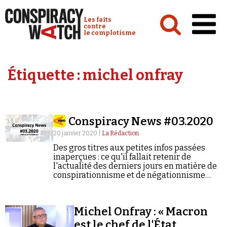
Cookies management panel
Conspiracy Watch :
Les faits
contre
le complotisme
Accueil
Étiquette :
michel onfray
Analyses
Conspipédia
Conspiracy News #03.2020
Vidéos
20 janvier 2020 |
La Rédaction
Émissions
Des gros titres aux petites infos passées
inaperçues : ce qu'il fallait retenir de
Revues de presse
l'actualité des derniers jours en matière de
conspirationnisme et de négationnisme
(semaine du 13/01/2020 au 19/01/2020).
Michel Onfray : « Macron
Newsletter
est le chef de l'État