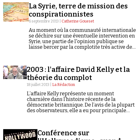
la diplomatie européenne ?
La Syrie, terre de mission des
conspirationnistes
6 septembre 2013 |
Catherine Goueset
Au moment où la communauté internationale
se déchire sur une éventuelle intervention en
Syrie, une partie de l'opinion publique se
Faire un don
laisse bercer par la complotite très active des
« Bacharophiles ». Pourquoi un tel succès?
Eléments d'analyse.
2003 : l'affaire David Kelly et la
théorie du complot
18 juillet 2013 |
La Rédaction
Demander à Vera
L’affaire Kelly représente un moment
charnière dans l’histoire récente de la
démocratie britannique. De l’avis de la plupart
des observateurs, elle a eu pour principale
conséquence de réduire encore davantage la
confiance des Britanniques dans leur
gouvernement.
Conférence sur