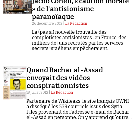
Jacob Cohen, « caution morale
» de l'antisionisme
paranoïaque
26 décembre 2012 |
La Rédaction
La (pas si) nouvelle trouvaille des
complotistes antisionistes : en France, des
milliers de Juifs recrutés par les services
secrets israéliens empêcheraient
l'expression d'une parole libre sur la
Palestine !
Quand Bachar al-Assad
envoyait des vidéos
conspirationnistes
19 juillet 2012 |
La Rédaction
Partenaire de Wikileaks, le site français OWNI
a disséqué les 538 courriels issus des Syria
Files provenant de l’adresse e-mail de Bachar
el-Assad en personne. On y apprend qu'outre
un penchant certain pour les blagues salaces,
le président syrien diffusait…