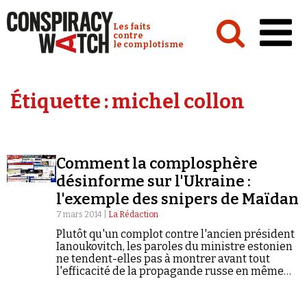
Cookies management panel
Conspiracy Watch :
Les faits
contre
le complotisme
Accueil
Étiquette :
michel collon
Analyses
Conspipédia
Comment la complosphère
Vidéos
désinforme sur l'Ukraine :
Émissions
l'exemple des snipers de Maïdan
7 mars 2014 |
La Rédaction
Revues de presse
Plutôt qu'un complot contre l'ancien président
Ianoukovitch, les paroles du ministre estonien
ne tendent-elles pas à montrer avant tout
l'efficacité de la propagande russe en même
temps que la perméabilité au
conspirationnisme des plus hautes sphères de
Newsletter