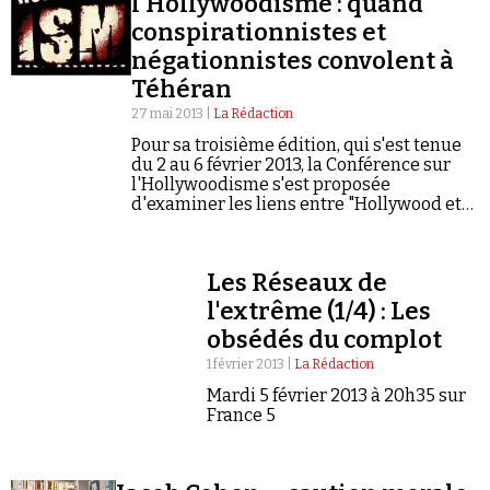
l'Hollywoodisme : quand
Se connecter
conspirationnistes et
négationnistes convolent à
Téhéran
27 mai 2013 |
La Rédaction
Pour sa troisième édition, qui s'est tenue
du 2 au 6 février 2013, la Conférence sur
l'Hollywoodisme s'est proposée
d'examiner les liens entre "Hollywood et
le Sionisme".
Les Réseaux de
l'extrême (1/4) : Les
obsédés du complot
1 février 2013 |
La Rédaction
Mardi 5 février 2013 à 20h35 sur
France 5