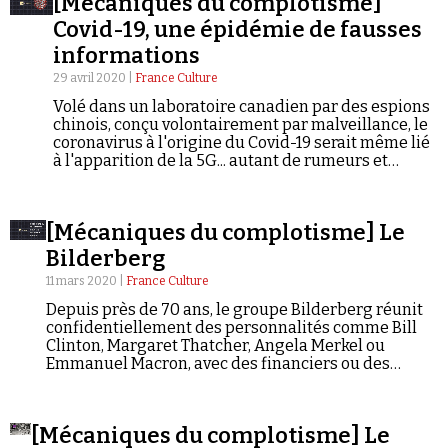
[Mécaniques du complotisme]
néanmoins circuler dans le monde entier. Avec
Se connecter
Pierre-André Taguieff, philosophe, historien des
Covid-19, une épidémie de fausses
idées et directeur de recherche au CNRS.
informations
29 avril 2020 |
France Culture
Volé dans un laboratoire canadien par des espions
chinois, conçu volontairement par malveillance, le
coronavirus à l'origine du Covid-19 serait même lié
à l'apparition de la 5G... autant de rumeurs et
d'infox qui pullulent sur les réseaux sociaux autour
de cette pandémie. C'est la nouvelle saison de
notre série sur les mécanismes de construction et
[Mécaniques du complotisme] Le
de propagation de complots imaginaires
manipulés par les pouvoirs ou agités dans l'ombre.
Bilderberg
Ou comment une théorie complotiste peut devenir
11 mars 2020 |
France Culture
un phénomène culturel.
Depuis près de 70 ans, le groupe Bilderberg réunit
confidentiellement des personnalités comme Bill
Clinton, Margaret Thatcher, Angela Merkel ou
Emmanuel Macron, avec des financiers ou des
grands noms de la presse. Depuis plus de 50 ans, il
alimente des fantasmes complotistes : Bilderberg
est accusé de cacher un gouvernement mondial
[Mécaniques du complotisme] Le
secret. C'est la nouvelle saison de notre série en 10