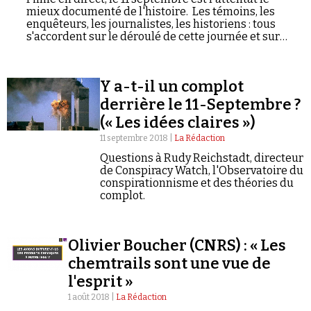
mieux documenté de l'histoire. Les témoins, les
enquêteurs, les journalistes, les historiens : tous
s'accordent sur le déroulé de cette journée et sur
l'identité des responsables. Pourtant, une partie du
public doute. La « version officielle », comme certains
l'appellent, serait pleine d'incohérences. Le 11
Y a-t-il un complot
septembre ne serait pas un attentat islamiste. Aucun
avion ne se serait écrasé sur le Pentagone. La CIA
derrière le 11-Septembre ?
aurait placé des explosifs dans les tours jumelles. Le
(« Les idées claires »)
vol 93 aurait été abattu par l'armée américaine. Le
complotisme avait longtemps été réservé à des
11 septembre 2018 |
La Rédaction
franges marginales de la population. Avec le 11
Questions à Rudy Reichstadt, directeur
septembre, il est devenu mainstream. Au travers de 5
de Conspiracy Watch, l'Observatoire du
épisodes et en compagnie de Rudy Reichstadt,
conspirationnisme et des théories du
directeur de Conspiracy Watch, nous remontons le fil
complot.
de cette bascule.
Olivier Boucher (CNRS) : « Les
chemtrails sont une vue de
l'esprit »
1 août 2018 |
La Rédaction