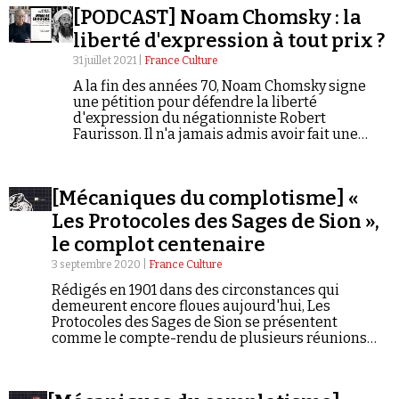
[PODCAST] Noam Chomsky : la
liberté d'expression à tout prix ?
31 juillet 2021 |
France Culture
A la fin des années 70, Noam Chomsky signe
une pétition pour défendre la liberté
d'expression du négationniste Robert
Faire un don
Faurisson. Il n'a jamais admis avoir fait une
erreur. Révisionnisme, confusionnisme, anti-
impérialisme « primaire », tels sont les griefs
retenus aujourd'hui contre lui.
[Mécaniques du complotisme] «
Les Protocoles des Sages de Sion »,
le complot centenaire
Demander à Vera
3 septembre 2020 |
France Culture
Rédigés en 1901 dans des circonstances qui
demeurent encore floues aujourd'hui, Les
Protocoles des Sages de Sion se présentent
comme le compte-rendu de plusieurs réunions
secrètes au cours desquelles Juifs et francs-
maçons prépareraient un plan de conquête du
monde. Rapidement exposé comme un faux, il va