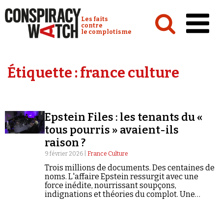
Cookies management panel
Conspiracy Watch :
Les faits
contre
le complotisme
Accueil
Étiquette :
france culture
Analyses
Conspipédia
Epstein Files : les tenants du «
Vidéos
tous pourris » avaient-ils
Émissions
raison ?
9 février 2026 |
France Culture
Revues de presse
Trois millions de documents. Des centaines de
noms. L'affaire Epstein ressurgit avec une
force inédite, nourrissant soupçons,
indignations et théories du complot. Une
émission présentée par Quentin Lafay avec
Rudy Reichstadt et Olivier Burtin.
Newsletter