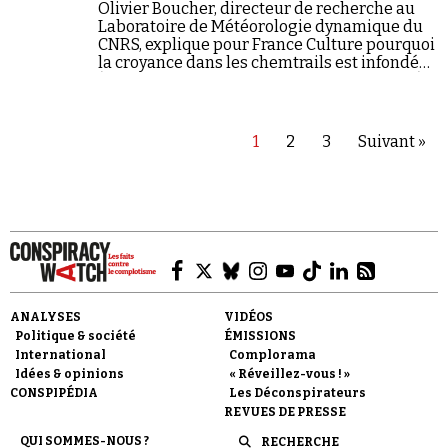
Olivier Boucher, directeur de recherche au
Laboratoire de Météorologie dynamique du
CNRS, explique pour France Culture pourquoi
la croyance dans les chemtrails est infondée
(source : « Les idées claires », 28 juillet 2018).
1
2
3
Suivant »
ANALYSES
VIDÉOS
Politique & société
ÉMISSIONS
International
Complorama
Idées & opinions
« Réveillez-vous ! »
CONSPIPÉDIA
Les Déconspirateurs
REVUES DE PRESSE
QUI SOMMES-NOUS ?
RECHERCHE