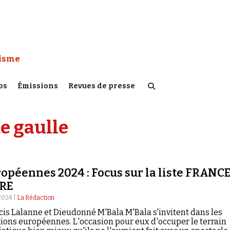
 Watch :
tisme
os
Émissions
Revues de presse
e gaulle
opéennes 2024 : Focus sur la liste FRANC
BRE
 2024 |
La Rédaction
cis Lalanne et Dieudonné M'Bala M'Bala s'invitent dans les
tions européennes. L'occasion pour eux d'occuper le terrain