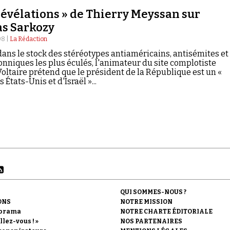
révélations » de Thierry Meyssan sur
as Sarkozy
08 |
La Rédaction
dans le stock des stéréotypes antiaméricains, antisémites et
nniques les plus éculés, l'animateur du site complotiste
oltaire prétend que le président de la République est un «
 États-Unis et d'Israël »...
QUI SOMMES-NOUS ?
ONS
NOTRE MISSION
orama
NOTRE CHARTE ÉDITORIALE
llez-vous ! »
NOS PARTENAIRES