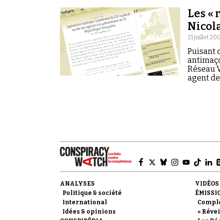
Les « 
Nicol
21 juillet 20
Puisant 
antimaço
Réseau V
agent des
ANALYSES
VIDÉOS
Politique & société
ÉMISSI
International
Compl
Idées & opinions
« Révei