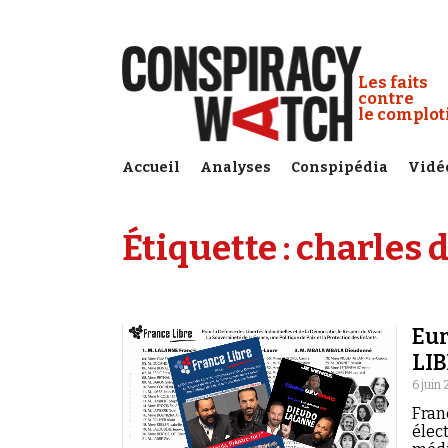
Cookies management panel
Conspiracy
Les faits
contre
le complo
Accueil
Analyses
Conspipédia
Vidé
Étiquette :
charles d
Eur
LI
6 juin
Fran
élec