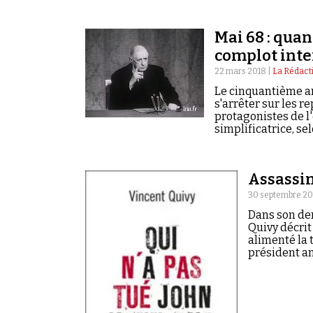
Mai 68 : quan
complot inte
22 mars 2018 |
La Rédact
Le cinquantième an
s'arrêter sur les r
protagonistes de l'
simplificatrice, sel
rassurer et d'exon
rien vu venir.
Assassina
30 septembre 20
Dans son der
Quivy décrit
alimenté la 
président am