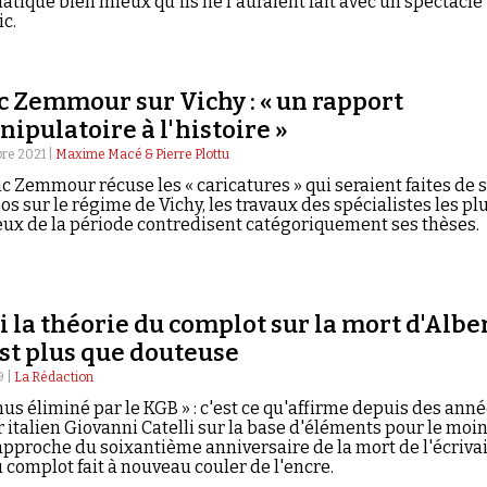
atique bien mieux qu'ils ne l'auraient fait avec un spectacle
ic.
c Zemmour sur Vichy : « un rapport
ipulatoire à l'histoire »
bre 2021 |
Maxime Macé & Pierre Plottu
ric Zemmour récuse les « caricatures » qui seraient faites de 
os sur le régime de Vichy, les travaux des spécialistes les pl
eux de la période contredisent catégoriquement ses thèses.
 la théorie du complot sur la mort d'Albe
st plus que douteuse
9 |
La Rédaction
us éliminé par le KGB » : c'est ce qu'affirme depuis des ann
 italien Giovanni Catelli sur la base d'éléments pour le moi
l'approche du soixantième anniversaire de la mort de l'écrivai
u complot fait à nouveau couler de l'encre.