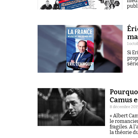
médi
publ
Éri
man
1 octo
Si E
prop
séri
Pourquoi
Camus e
8 décembre 201
« Albert Cam
le romancier
fragiles. A 
la théorie d