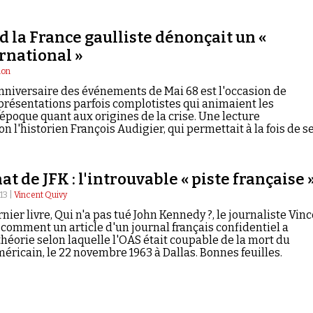
d la France gaulliste dénonçait un «
rnational »
ion
niversaire des événements de Mai 68 est l'occasion de
eprésentations parfois complotistes qui animaient les
époque quant aux origines de la crise. Une lecture
on l'historien François Audigier, qui permettait à la fois de s
érer à bon compte de ses responsabilités un pouvoir qui n'av
t de JFK : l'introuvable « piste française 
13 |
Vincent Quivy
nier livre, Qui n'a pas tué John Kennedy ?, le journaliste Vin
 comment un article d'un journal français confidentiel a
théorie selon laquelle l'OAS était coupable de la mort du
éricain, le 22 novembre 1963 à Dallas. Bonnes feuilles.