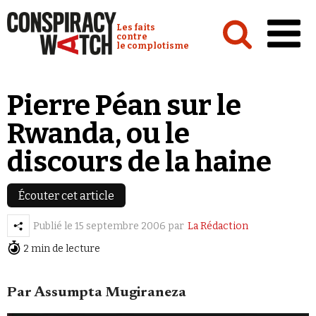
Cookies management panel
Conspiracy Watch :
Les faits
contre
le complotisme
Accueil
Pierre Péan sur le
Analyses
Rwanda, ou le
Conspipédia
discours de la haine
Vidéos
Émissions
Écouter cet article
Revues de presse
Publié le
15 septembre 2006
par
La Rédaction
2 min de lecture
Newsletter
Faire un don
Par Assumpta Mugiraneza
Demander à Vera