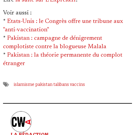
Lire
la suite sur L'Express.fr
.
Voir aussi
:
*
Etats-Unis : le Congrès offre une tribune aux
"anti-vaccination"
*
Pakistan : campagne de dénigrement
*
Pakistan : la théorie permanente du complot
étranger
islamisme
pakistan
talibans
vaccins
LA RÉDACTION