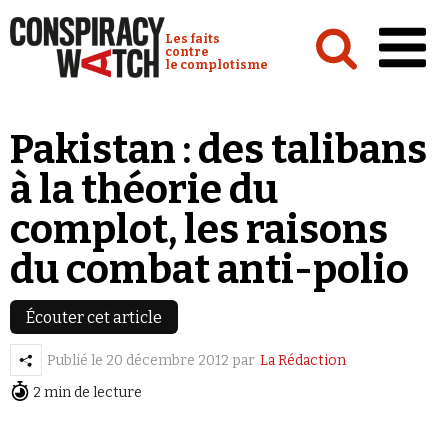
Cookies management panel
Conspiracy Watch :
Les faits
contre
le complotisme
Accueil
Pakistan : des talibans
Analyses
à la théorie du
Conspipédia
complot, les raisons
Vidéos
du combat anti-polio
Émissions
Revues de presse
Écouter cet article
Publié le
20 décembre 2012
par
La Rédaction
2 min de lecture
Newsletter