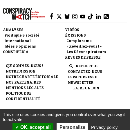
ANALYSES
VIDÉOS
Politique & société
ÉMISSIONS
International
Complorama
Idées & opinions
« Réveillez-vous ! »
CONSPIPÉDIA
Les Déconspirateurs
REVUES DE PRESSE
QUI SOMMES-NOUS ?
RECHERCHE
NOTRE MISSION
CONTACTEZ-NOUS
NOTRE CHARTE ÉDITORIALE
ESPACE PRESSE
NOS PARTENAIRES
NEWSLETTER
MENTIONS LÉGALES
FAIRE UN DON
POLITIQUE DE
CONFIDENTIALITÉ
This site uses cookies and gives you control over what you want
X
© 2007-
2026
Conspiracy Watch
| Une réalisation de
to activate
l'Observatoire du conspirationnisme (association loi de 1901) avec
le soutien de la Fondation pour la Mémoire de la Shoah.
OK, accept all
Personalize
Privacy policy