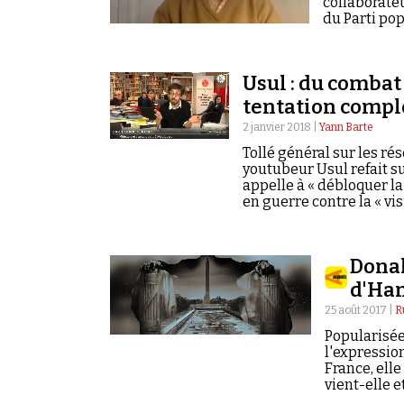
collaborate
du Parti pop
Usul : du combat
tentation compl
2 janvier 2018 |
Yann Barte
Tollé général sur les ré
youtubeur Usul refait s
appelle à « débloquer la
en guerre contre la « vis
plus générale la « mytho
« anti-système » d'Alai
paradoxalement, il pré
Donal
d'Ha
25 août 2017 |
R
Popularisée
l'expression
France, elle
vient-elle et