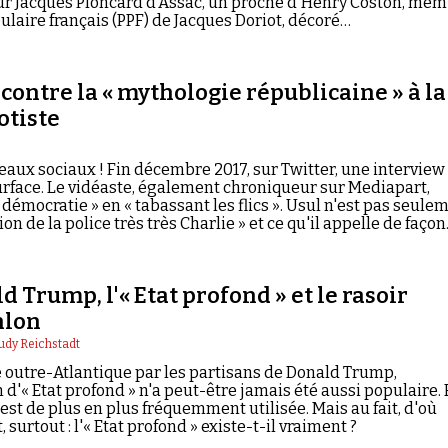
ur Jacques Ploncard d’Assac, un proche d'Henry Coston, me
ulaire français (PPF) de Jacques Doriot, décoré…
 contre la « mythologie républicaine » à la
otiste
seaux sociaux ! Fin décembre 2017, sur Twitter, une interview
urface. Le vidéaste, également chroniqueur sur Mediapart,
 démocratie » en « tabassant les flics ». Usul n'est pas seule
ion de la police très très Charlie » et ce qu'il appelle de façon
logie républicaine ». Il semble aussi fasciné par la pensée
n Soral et de ses compagnons idéologiques que,
tend combattre.
d Trump, l'« Etat profond » et le rasoir
nlon
udy Reichstadt
 outre-Atlantique par les partisans de Donald Trump,
 d'« Etat profond » n'a peut-être jamais été aussi populaire.
 est de plus en plus fréquemment utilisée. Mais au fait, d'où
, surtout : l'« Etat profond » existe-t-il vraiment ?