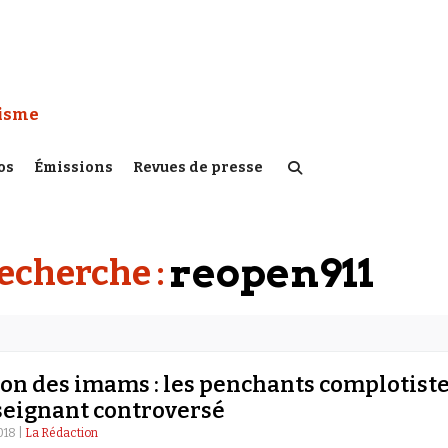
 Watch :
tisme
os
Émissions
Revues de presse
reopen911
recherche :
on des imams : les penchants complotist
seignant controversé
018 |
La Rédaction