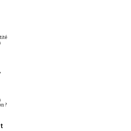
tité
n
?
a
on ?
t