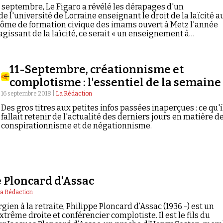
 septembre, Le Figaro a révélé les dérapages d'un
e l'université de Lorraine enseignant le droit de la laïcité a
lôme de formation civique des imams ouvert à Metz l'année
agissant de la laïcité, ce serait « un enseignement à…
11-Septembre, créationnisme et
complotisme : l'essentiel de la semaine
16 septembre 2018 |
La Rédaction
Des gros titres aux petites infos passées inaperçues : ce qu'i
fallait retenir de l'actualité des derniers jours en matière d
conspirationnisme et de négationnisme.
 Ploncard d'Assac
a Rédaction
ien à la retraite, Philippe Ploncard d’Assac (1936 -) est un
extrême droite et conférencier complotiste. Il est le fils du