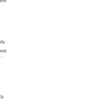
mbre
 du
ment
 En