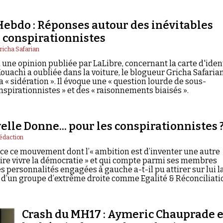
Hebdo : Réponses autour des inévitables
conspirationnistes
richa Safarian
 une opinion publiée par LaLibre, concernant la carte d'iden
Kouachi a oubliée dans la voiture, le blogueur Gricha Safaria
sa « sidération ». Il évoque une « question lourde de sous-
spirationnistes » et des « raisonnements biaisés ».
lle Donne... pour les conspirationnistes 
édaction
âce ce mouvement dont l’« ambition est d’inventer une autre
ire vivre la démocratie » et qui compte parmi ses membres
s personnalités engagées à gauche a-t-il pu attirer sur lui l
 d’un groupe d’extrême droite comme Egalité & Réconciliati
Crash du MH17 : Aymeric Chauprade e