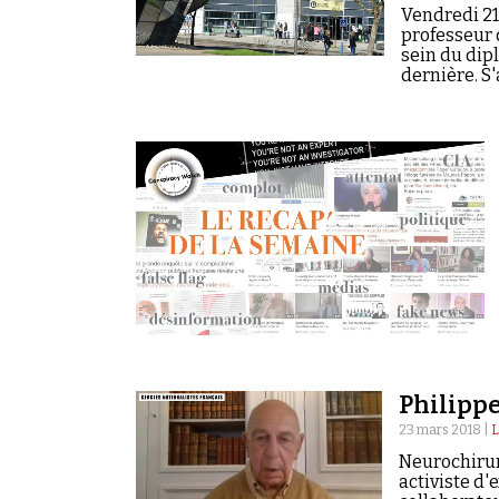
Rechercher dans tous les contenus
Vendredi 21
professeur d
Cibler votre recherche
sein du dip
dernière. S'
Rechercher
Philippe
23 mars 2018 |
L
Neurochirurg
activiste d'