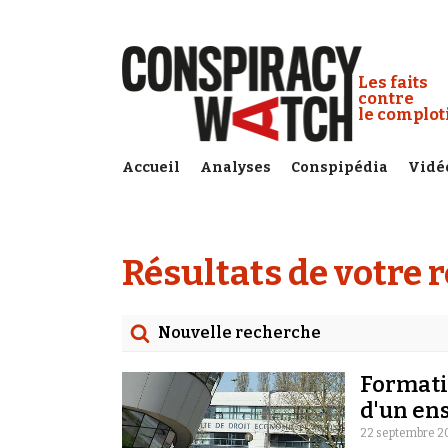
Cookies management panel
Conspiracy
Les faits
contre
le complo
Accueil
Analyses
Conspipédia
Vidé
Résultats de votre 
Nouvelle recherche
Rechercher
Formati
Date
d'un en
22 septembre 2