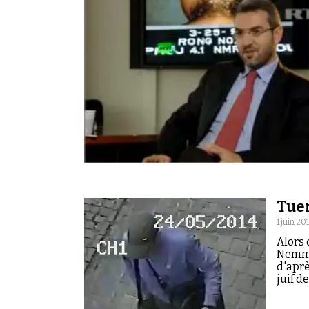
Tuer
1 juin 20
Alors 
Nemmou
d'aprè
juif d