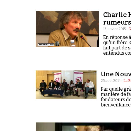
Charlie 
rumeurs 
15 janvier 2015 |
G
En réponse à
qu'un frère 
fait part de 
entendus con
Une Nouve
25 août 2014 |
La R
Par quelle gr
manière de fa
fondateurs de
bienveillance