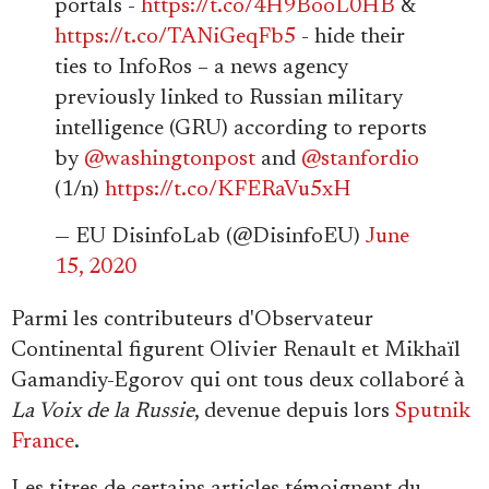
portals -
https://t.co/4H9BooL0HB
&
https://t.co/TANiGeqFb5
- hide their
ties to InfoRos – a news agency
previously linked to Russian military
intelligence (GRU) according to reports
by
@washingtonpost
and
@stanfordio
(1/n)
https://t.co/KFERaVu5xH
— EU DisinfoLab (@DisinfoEU)
June
15, 2020
Parmi les contributeurs d'Observateur
Continental figurent Olivier Renault et Mikhaïl
Gamandiy-Egorov qui ont tous deux collaboré à
La Voix de la Russie
, devenue depuis lors
Sputnik
France
.