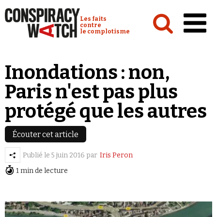
Cookies management panel
Conspiracy Watch :
Les faits
contre
le complotisme
Accueil
Inondations : non,
Analyses
Paris n'est pas plus
Conspipédia
protégé que les autres
Vidéos
Émissions
Écouter cet article
Revues de presse
Publié le
5 juin 2016
par
Iris Peron
1 min de lecture
Newsletter