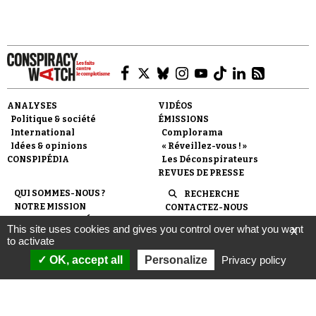
ANALYSES
VIDÉOS
Politique & société
ÉMISSIONS
International
Complorama
Idées & opinions
« Réveillez-vous ! »
CONSPIPÉDIA
Les Déconspirateurs
REVUES DE PRESSE
QUI SOMMES-NOUS ?
RECHERCHE
NOTRE MISSION
CONTACTEZ-NOUS
NOTRE CHARTE ÉDITORIALE
ESPACE PRESSE
This site uses cookies and gives you control over what you want
X
NOS PARTENAIRES
NEWSLETTER
to activate
MENTIONS LÉGALES
FAIRE UN DON
OK, accept all
Personalize
Privacy policy
POLITIQUE DE
CONFIDENTIALITÉ
© 2007-
2026
Conspiracy Watch
| Une réalisation de