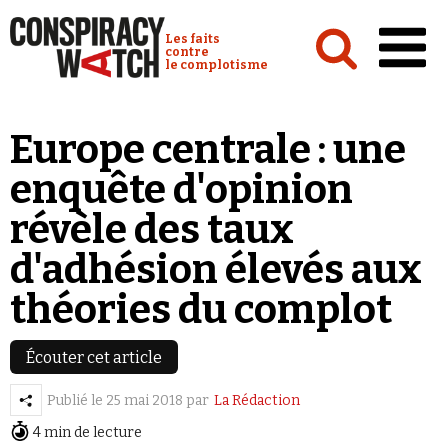
Cookies management panel
Conspiracy Watch :
Les faits
contre
le complotisme
Accueil
Europe centrale : une
Analyses
enquête d'opinion
Conspipédia
révèle des taux
Vidéos
d'adhésion élevés aux
Émissions
théories du complot
Revues de presse
Écouter cet article
Newsletter
Publié le
25 mai 2018
par
La Rédaction
Faire un don
4 min de lecture
Demander à Vera