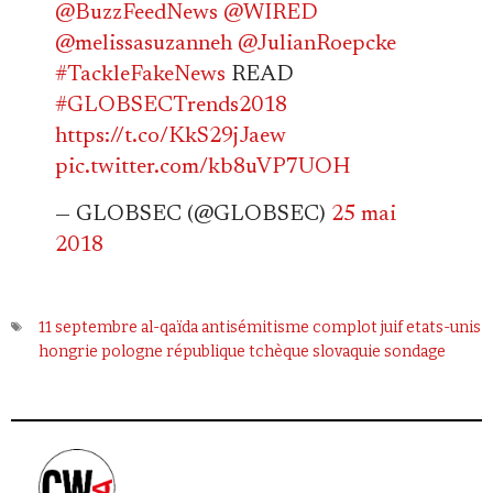
@BuzzFeedNews
@WIRED
@melissasuzanneh
@JulianRoepcke
#TackleFakeNews
READ
#GLOBSECTrends2018
https://t.co/KkS29jJaew
pic.twitter.com/kb8uVP7UOH
— GLOBSEC (@GLOBSEC)
25 mai
2018
11 septembre
al-qaïda
antisémitisme
complot juif
etats-unis
hongrie
pologne
république tchèque
slovaquie
sondage