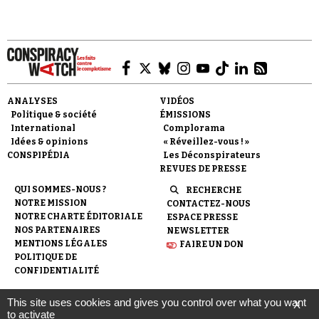
ANALYSES
VIDÉOS
Politique & société
ÉMISSIONS
International
Complorama
Idées & opinions
« Réveillez-vous ! »
CONSPIPÉDIA
Les Déconspirateurs
REVUES DE PRESSE
QUI SOMMES-NOUS ?
RECHERCHE
NOTRE MISSION
CONTACTEZ-NOUS
NOTRE CHARTE ÉDITORIALE
ESPACE PRESSE
NOS PARTENAIRES
NEWSLETTER
MENTIONS LÉGALES
FAIRE UN DON
POLITIQUE DE
CONFIDENTIALITÉ
This site uses cookies and gives you control over what you want
X
© 2007-
2026
Conspiracy Watch
| Une réalisation de
to activate