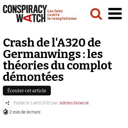
Cookies management panel
Conspiracy Watch :
Les faits
contre
le complotisme
Accueil
Crash de l'A320 de
Analyses
Germanwings : les
Conspipédia
théories du complot
Vidéos
démontées
Émissions
Revues de presse
Écouter cet article
Publié le
1 avril 2015
par
Adrien Senecat
2 min de lecture
Newsletter