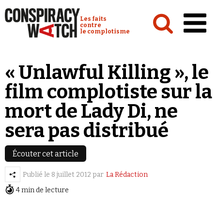
Cookies management panel
Conspiracy Watch :
Les faits
contre
le complotisme
Accueil
« Unlawful Killing », le
Analyses
film complotiste sur la
Conspipédia
mort de Lady Di, ne
Vidéos
sera pas distribué
Émissions
Revues de presse
Écouter cet article
Publié le
8 juillet 2012
par
La Rédaction
4 min de lecture
Newsletter