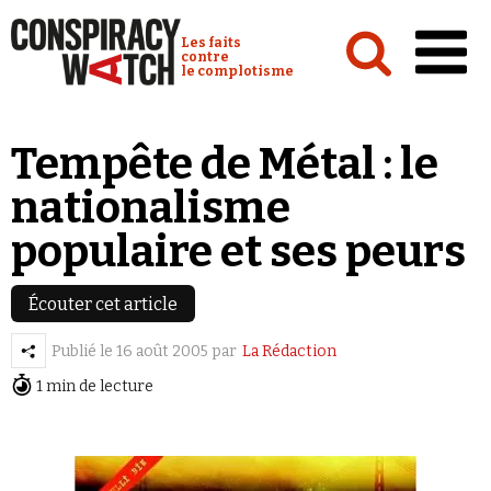
Cookies management panel
Conspiracy Watch :
Les faits
contre
le complotisme
Accueil
Tempête de Métal : le
Analyses
nationalisme
Conspipédia
populaire et ses peurs
Vidéos
Émissions
Écouter cet article
Revues de presse
Publié le
16 août 2005
par
La Rédaction
1 min de lecture
Newsletter