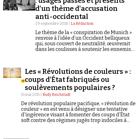
: usages passés et présents
d'un thème d'accusation
anti-occidental
29 septembre 2018 |
La Rédaction
Le thème de la « conspiration de Munich »
renvoie à l’idée d’un Occident belliqueux
qui, sous couvert de neutralité, œuvrerait
Faire un don
dans les coulisses à soutenir les ennemis
de la Russie.
Les « Révolutions de couleurs » :
coups d'État fabriqués ou
soulèvements populaires ?
Demander à Vera
15 mai 2015 |
Rudy Reichstadt
De révolution populaire pacifique, « révolution de
couleur » en est venu à désigner une tentative
d'ingérence visant à fomenter des coups d'État
soft contre des régimes jugés trop indociles à
l'égard des États-Unis. Comment cette
dénomination mi-lyrique mi-sarcastique a-t-elle
pu en arriver à nommer l'exact contraire de ce