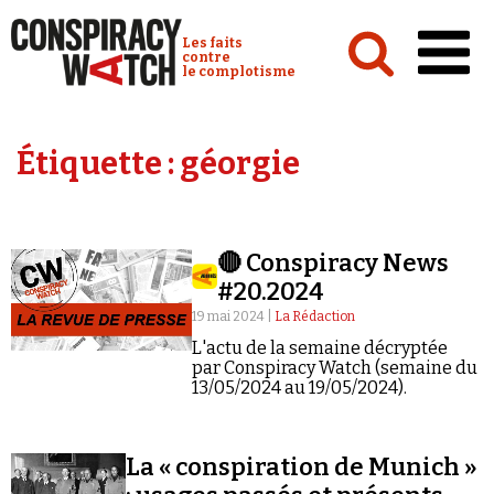
Cookies management panel
Conspiracy Watch :
Les faits
contre
le complotisme
Accueil
Étiquette :
géorgie
Analyses
Conspipédia
🔴 Conspiracy News
Vidéos
#20.2024
Émissions
19 mai 2024 |
La Rédaction
L'actu de la semaine décryptée
Revues de presse
par Conspiracy Watch (semaine du
13/05/2024 au 19/05/2024).
La « conspiration de Munich »
Newsletter