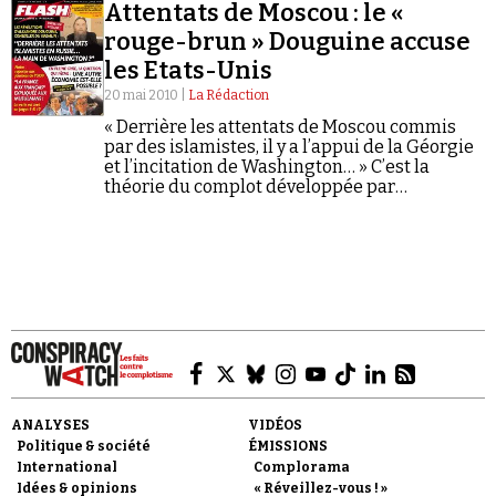
Se connecter
Attentats de Moscou : le «
qu'elle entendait signifier au départ ?
rouge-brun » Douguine accuse
les Etats-Unis
20 mai 2010 |
La Rédaction
« Derrière les attentats de Moscou commis
par des islamistes, il y a l’appui de la Géorgie
et l’incitation de Washington… » C’est la
théorie du complot développée par
l’idéologue russe Alexandre Douguine dans le
dernier numéro de Flash.
ANALYSES
VIDÉOS
Politique & société
ÉMISSIONS
International
Complorama
Idées & opinions
« Réveillez-vous ! »