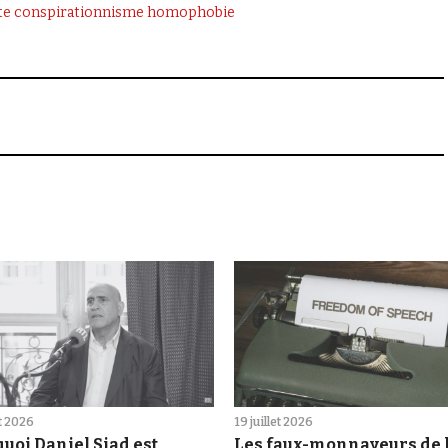
te
conspirationnisme
homophobie
et 2026
19 juillet 2026
uoi Daniel Siad est
Les faux-monnayeurs de 