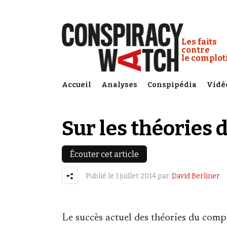
Cookies management panel
Conspiracy
Les faits
contre
le complo
Accueil
Analyses
Conspipédia
Vidé
Sur les théories
Écouter cet article
Publié le
1 juillet 2014
par
David Berliner
Le succès actuel des théories du compl