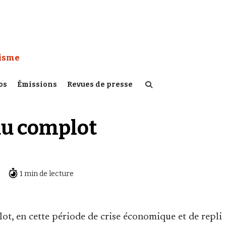
 Watch :
tisme
os
Émissions
Revues de presse
 du complot
1 min de lecture
ot, en cette période de crise économique et de repli