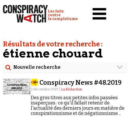
Cookies management panel
Conspiracy Watch :
Les faits
contre
le complotisme
Accueil
Résultats de votre recherche :
Analyses
étienne chouard
Conspipédia
Nouvelle recherche
Vidéos
Rechercher
Émissions
Conspiracy News #48.2019
Date
2 décembre 2019 |
La Rédaction
Revues de presse
Des gros titres aux petites infos passées
Rechercher dans tous les contenus
inaperçues : ce qu'il fallait retenir de
l'actualité des derniers jours en matière de
Newsletter
conspirationnisme et de négationnisme
Cibler votre recherche
Faire un don
(semaine du 25/11/2019 au 01/12/2019).
Demander à Vera
Rechercher