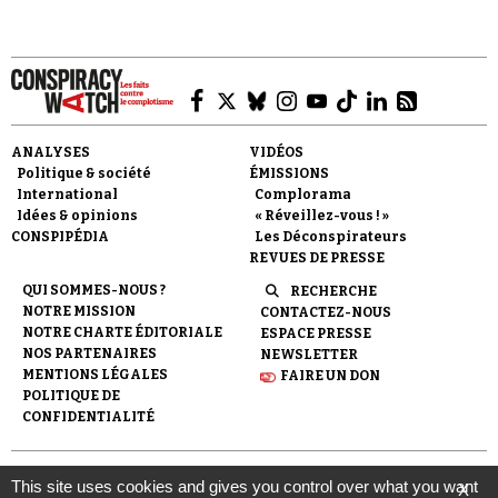
ANALYSES
VIDÉOS
Politique & société
ÉMISSIONS
International
Complorama
Idées & opinions
« Réveillez-vous ! »
CONSPIPÉDIA
Les Déconspirateurs
REVUES DE PRESSE
QUI SOMMES-NOUS ?
RECHERCHE
NOTRE MISSION
CONTACTEZ-NOUS
NOTRE CHARTE ÉDITORIALE
ESPACE PRESSE
NOS PARTENAIRES
NEWSLETTER
MENTIONS LÉGALES
FAIRE UN DON
POLITIQUE DE
CONFIDENTIALITÉ
© 2007-
2026
Conspiracy Watch
| Une réalisation de
This site uses cookies and gives you control over what you want
X
l'Observatoire du conspirationnisme (association loi de 1901) avec