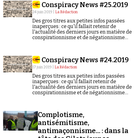
Conspiracy News #25.2019
Se connecter
24 juin 2019 |
La Rédaction
Des gros titres aux petites infos passées
inaperçues : ce qu'il fallait retenir de
l'actualité des derniers jours en matière de
conspirationnisme et de négationnisme
(semaine du 17/06/2019 au 23/06/2019).
Conspiracy News #24.2019
17 juin 2019 |
La Rédaction
Des gros titres aux petites infos passées
inaperçues : ce qu'il fallait retenir de
l'actualité des derniers jours en matière de
conspirationnisme et de négationnisme
(semaine du 10/06/2019 au 16/06/2019).
Complotisme,
antisémitisme,
antimaçonnisme... : dans la