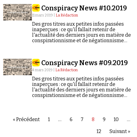
Conspiracy News #10.2019
11 mars 2019 |
La Rédaction
Des gros titres aux petites infos passées
inaperçues : ce qu'il fallait retenir de
l'actualité des derniers jours en matière de
conspirationnisme et de négationnisme
(semaine du 04/03/2019 au 10/03/2019).
Conspiracy News #09.2019
4 mars 2019 |
La Rédaction
Des gros titres aux petites infos passées
inaperçues : ce qu'il fallait retenir de
l'actualité des derniers jours en matière de
conspirationnisme et de négationnisme
(semaine du 25/02/2019 au 03/03/2019).
« Précédent
1
…
6
7
8
9
10
…
12
Suivant »