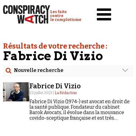
Cookies management panel
Conspiracy Watch :
Les faits
contre
le complotisme
Accueil
Résultats de votre recherche :
Analyses
Fabrice Di Vizio
Conspipédia
Nouvelle recherche
Vidéos
Rechercher
Émissions
Fabrice Di Vizio
Date
23 juillet 2021 |
La Rédaction
Revues de presse
Fabrice Di Vizio (1974-) est avocat en droit de
Rechercher dans tous les contenus
la santé publique. Fondateur du cabinet
Barok Avocats, il évolue dans la mouvance
Newsletter
covido-sceptique française et est très
Cibler votre recherche
Faire un don
présent sur X où il cumule 348 000 abonnés.
En 2007, il est…
Demander à Vera
Rechercher