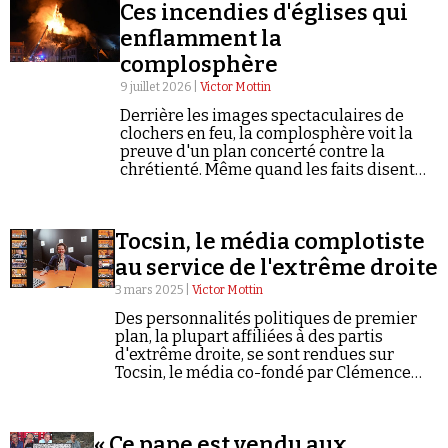
Ces incendies d'églises qui
Se connecter
enflamment la
complosphère
9 juillet 2026 |
Victor Mottin
Derrière les images spectaculaires de
clochers en feu, la complosphère voit la
preuve d'un plan concerté contre la
chrétienté. Même quand les faits disent
autre chose.
Tocsin, le média complotiste
au service de l'extrême droite
3 mars 2025 |
Victor Mottin
Des personnalités politiques de premier
plan, la plupart affiliées à des partis
d'extrême droite, se sont rendues sur
Tocsin, le média co-fondé par Clémence
Houdiakova. Enquête.
« Ce pape est vendu aux