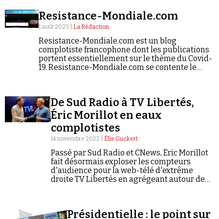
Resistance-Mondiale.com
1 août 2023 |
La Rédaction
Resistance-Mondiale.com est un blog
complotiste francophone dont les publications
portent essentiellement sur le thème du Covid-
19. Resistance-Mondiale.com se contente le
plus souvent de relayer les articles d'autres
médias. Il propose d'ailleurs une liste de « sites
partenaires », tous dans la…
De Sud Radio à TV Libertés,
Éric Morillot en eaux
complotistes
14 novembre 2022 |
Élie Guckert
Passé par Sud Radio et CNews, Éric Morillot
fait désormais exploser les compteurs
d'audience pour la web-télé d'extrême
droite TV Libertés en agrégeant autour de
lui identitaires, antivax et pro-Poutine.
Présidentielle : le point sur