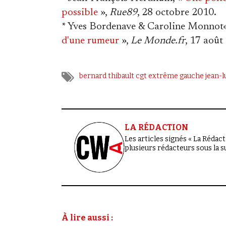
possible
»,
Rue89
, 28 octobre 2010.
* Yves Bordenave & Caroline Monnot
d'une rumeur
»,
Le Monde.fr
, 17 août
bernard thibault
cgt
extrême gauche
jean-
LA RÉDACTION
Les articles signés « La Rédacti
plusieurs rédacteurs sous la 
À lire aussi :