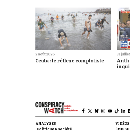
2 août 2026
31 juill
Ceuta : le réflexe complotiste
Antho
inqui
ANALYSES
VIDÉOS
Politique & société
ÉMISSI