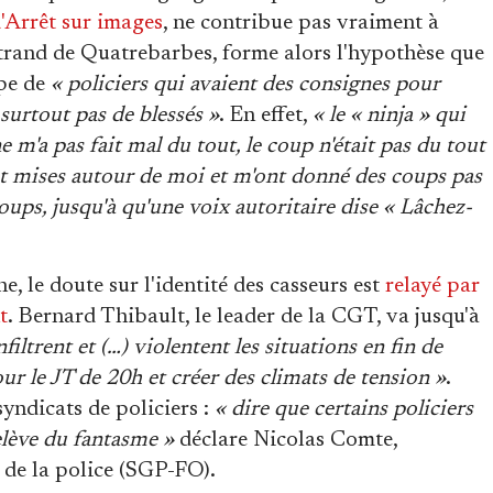
d'Arrêt sur images
, ne contribue pas vraiment à
rtrand de Quatrebarbes, forme alors l'hypothèse que
upe de
« policiers qui avaient des consignes pour
 surtout pas de blessés »
. En effet,
« le « ninja » qui
e m'a pas fait mal du tout, le coup n'était pas du tout
ont mises autour de moi et m'ont donné des coups pas
oups, jusqu'à qu'une voix autoritaire dise « Lâchez-
, le doute sur l'identité des casseurs est
relayé par
t
. Bernard Thibault, le leader de la CGT, va jusqu'à
filtrent et (…) violentent les situations en fin de
r le JT de 20h et créer des climats de tension »
.
syndicats de policiers :
« dire que certains policiers
elève du fantasme »
déclare Nicolas Comte,
 de la police (SGP-FO).