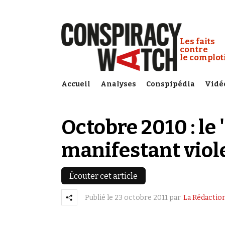
Cookies management panel
Conspiracy
Les faits
contre
le complo
Accueil
Analyses
Conspipédia
Vidé
Octobre 2010 : le '
manifestant viol
Écouter cet article
Publié le
23 octobre 2011
par
La Rédactio