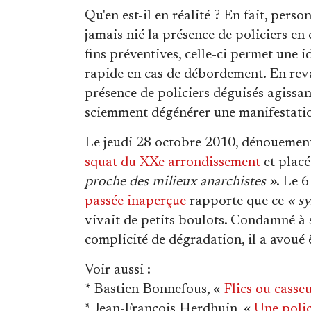
Qu'en est-il en réalité ? En fait, perso
jamais nié la présence de policiers en 
fins préventives, celle-ci permet une i
rapide en cas de débordement. En reva
présence de policiers déguisés agissan
sciemment dégénérer une manifestati
Le jeudi 28 octobre 2010, dénouement de
squat du XXe arrondissement
et placé
proche des milieux anarchistes »
. Le 
passée inaperçue
rapporte que ce
« sy
vivait de petits boulots. Condamné à 
complicité de dégradation, il a avoué ê
Voir aussi
:
* Bastien Bonnefous, «
Flics ou casseu
* Jean-François Herdhuin, «
Une polic