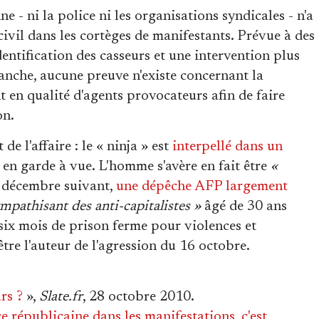
nne - ni la police ni les organisations syndicales - n'a
civil dans les cortèges de manifestants. Prévue à des
dentification des casseurs et une intervention plus
nche, aucune preuve n'existe concernant la
t en qualité d'agents provocateurs afin de faire
on.
 l'affaire : le « ninja » est
interpellé dans un
 en garde à vue. L'homme s'avère en fait être
«
6 décembre suivant,
une dépêche AFP largement
mpathisant des anti-capitalistes »
âgé de 30 ans
six mois de prison ferme pour violences et
tre l'auteur de l'agression du 16 octobre.
rs ?
»,
Slate.fr
, 28 octobre 2010.
e républicaine dans les manifestations, c'est