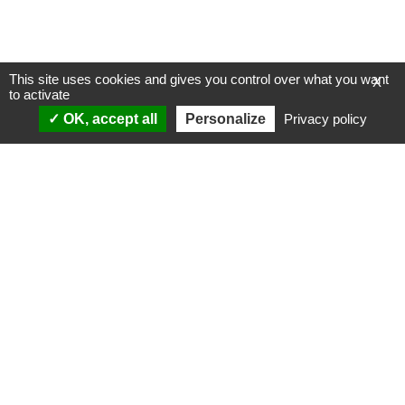
This site uses cookies and gives you control over what you want
X
to activate
OK, accept all
Personalize
Privacy policy
ANALYSES
VIDÉOS
Politique & société
ÉMISSIONS
International
Complorama
Idées & opinions
« Réveillez-vous ! »
CONSPIPÉDIA
Les Déconspirateurs
REVUES DE PRESSE
QUI SOMMES-NOUS ?
RECHERCHE
NOTRE MISSION
CONTACTEZ-NOUS
NOTRE CHARTE ÉDITORIALE
ESPACE PRESSE
NOS PARTENAIRES
NEWSLETTER
MENTIONS LÉGALES
FAIRE UN DON
POLITIQUE DE
CONFIDENTIALITÉ