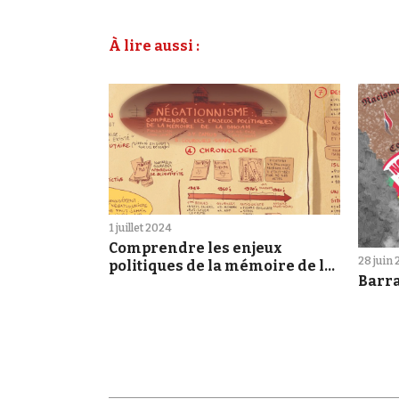
À lire aussi :
1 juillet 2024
Comprendre les enjeux
28 juin
politiques de la mémoire de la
Barr
Shoah [sketchnote]