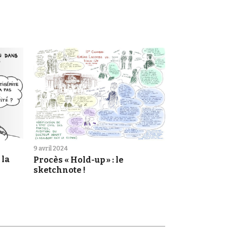
9 avril 2024
 la
Procès « Hold-up » : le
sketchnote !