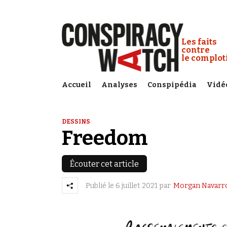
Cookies management panel
Conspiracy
Les faits
contre
le complo
Accueil
Analyses
Conspipédia
Vidé
DESSINS
Freedom
Écouter cet article
Publié le
6 juillet 2021
par
Morgan Navarr